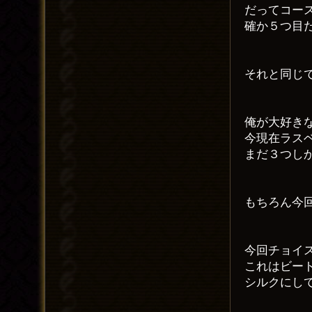
だってコー
確か５つ目
それと同じ
俺が大好き
今現在ラス
まだ３つし
もちろん今
今回チョイス
これはビー
シルクにし