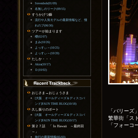
Stevenbob(01/09)
名無しのリーク(09/15)
すうかげつ鰤
流行や人気モデルの最新情報など、憧
れのブ(06/30)
ツアーが始まります
櫻(02/07)
まみ(10/26)
よっすぃ～(10/25)
よっすぃ～(10/20)
たしか・・・
Akira(10/17)
Ｄ(10/02)
おじさま→おじょうさま
[大阪 オールディーズ＆ディスコバ
ンド]FAUN TIME BLOG(10/18)
久し振りのボート
「バリーズ
[大阪 オールディーズ＆ディスコバ
繁華街「ス
ンド]FAUN TIME BLOG(10/17)
「フォーコ
第２７話 「 In Hawaii ～最終回
～」
旅行の最新情報(05/03)