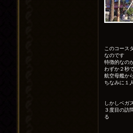
このコース
なのです
特徴的なの
わずか２秒で
航空母艦か
ちなみに１
しかしベガ
３度目の訪
る