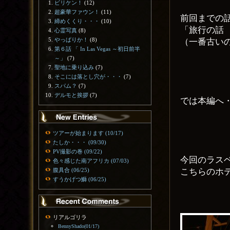
ビリケン！
(12)
超豪華ファウン！
(11)
前回までの
締めくくり・・・
(10)
「旅行の話
心霊写真
(8)
やっぱりか！
(8)
（一番古い
第６話 「 In Las Vegas ～初日前半
～」
(7)
聖地に乗り込み
(7)
そこには落とし穴が・・・
(7)
スパム？
(7)
デルモと挨拶
(7)
では本編へ
ツアーが始まります (10/17)
たしか・・・ (09/30)
PV撮影の巻 (09/22)
今回のラス
色々感じた南アフリカ (07/03)
こちらのホ
腹具合 (06/25)
すうかげつ鰤 (06/25)
リアルゴリラ
BennyShado(01/17)