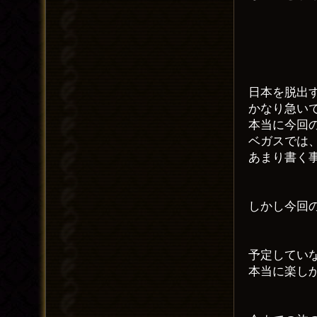
日本を脱出
かなり急い
本当に今回
ベガスでは
あまり書く
しかし今回
予定してい
本当に楽し