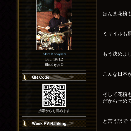
ほんま花粉
ミサイルも
もう決めま
Akira Kobayashi
Birth 1971.2
Blood type O
こんな日本
そして花粉
だからせめ
携帯からも読めます
と言う訳で