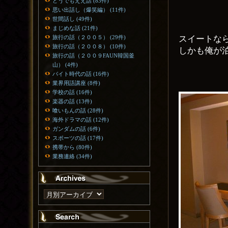
どうでもええ話 (83件)
思い出話し（爆笑編） (11件)
世間話し (49件)
まじめな話 (21件)
スイートな
旅行の話（２００５） (29件)
旅行の話（２００８） (10件)
しかも俺が
旅行の話（２００９FAUN韓国釜
山） (4件)
バイト時代の話 (16件)
業界用語講座 (8件)
学校の話 (16件)
楽器の話 (13件)
喰いもんの話 (28件)
海外ドラマの話 (12件)
ガンダムの話 (6件)
スポーツの話 (17件)
携帯から (80件)
業務連絡 (34件)