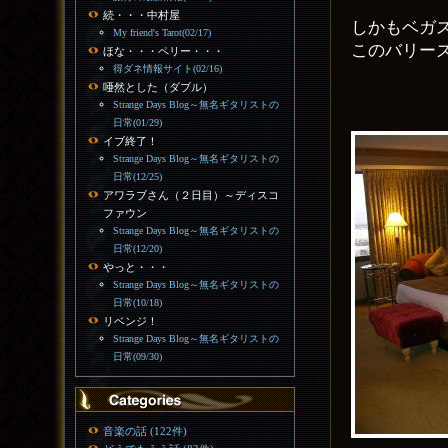
続・・・中村屋
しかもベガ
My friend's Tarot(02/17)
このバリー
ほな・・・ペリー・・・
得ダネ情報サイト(02/16)
唖然とした（ダブル）
Strange Days Blog～無名ギタリストの
日常(01/29)
イブ終了！
Strange Days Blog～無名ギタリストの
日常(12/25)
アワラブさん（２日目）～ディスコ
ファウン
Strange Days Blog～無名ギタリストの
日常(12/20)
やっと・・・
Strange Days Blog～無名ギタリストの
日常(10/18)
リベンジ！
Strange Days Blog～無名ギタリストの
日常(09/30)
音楽の話 (122件)