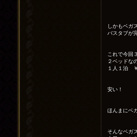
しかもベガ
バスタブが
これで今回
２ベッドな
１人１泊 
安い！
ほんまにベ
そんなベガ