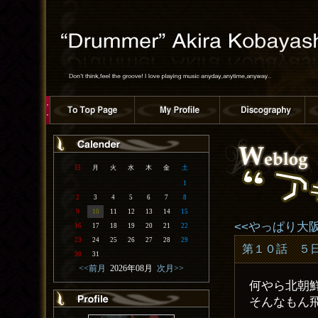
日
月
火
水
木
金
土
1
2
3
4
5
6
7
8
9
10
11
12
13
14
15
<<やっぱり大
16
17
18
19
20
21
22
23
24
25
26
27
28
29
第１０話 ５
30
31
<<前月
2026年08月
次月>>
何やら北朝
そんなもん