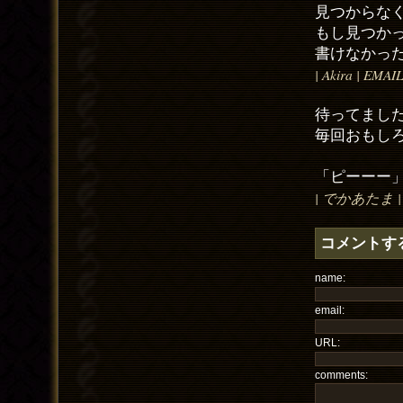
見つからな
もし見つか
書けなかっ
| Akira | EMAI
待ってまし
毎回おもし
「ピーーー
| でかあたま | EM
コメントす
name:
email:
URL:
comments: