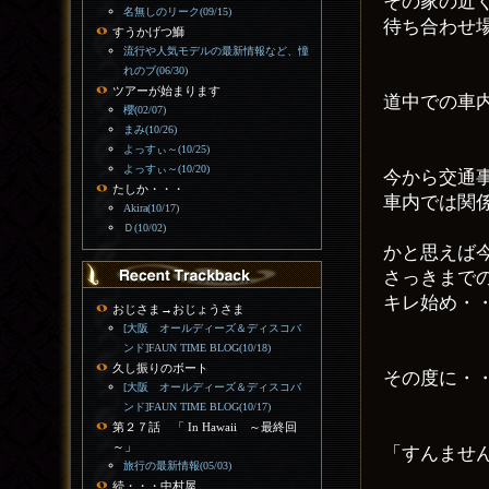
その家の近
名無しのリーク(09/15)
待ち合わせ
すうかげつ鰤
流行や人気モデルの最新情報など、憧
れのブ(06/30)
ツアーが始まります
道中での車
櫻(02/07)
まみ(10/26)
よっすぃ～(10/25)
よっすぃ～(10/20)
今から交通
たしか・・・
車内では関
Akira(10/17)
Ｄ(10/02)
かと思えば
さっきまで
キレ始め・
おじさま→おじょうさま
[大阪 オールディーズ＆ディスコバ
ンド]FAUN TIME BLOG(10/18)
久し振りのボート
その度に・
[大阪 オールディーズ＆ディスコバ
ンド]FAUN TIME BLOG(10/17)
第２７話 「 In Hawaii ～最終回
～」
「すんませ
旅行の最新情報(05/03)
続・・・中村屋