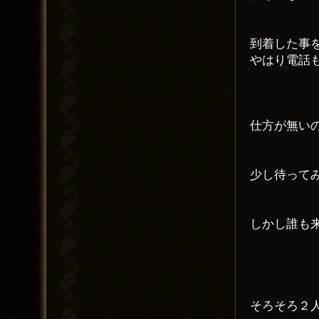
到着した事
やはり電話
仕方が無い
少し待って
しかし誰も
そろそろ２