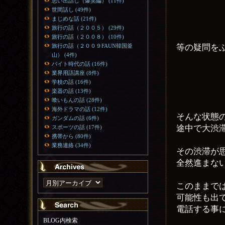
思い出話し（爆笑編） (11件)
世間話し (49件)
まじめな話 (21件)
旅行の話（２００５） (29件)
旅行の話（２００８） (10件)
等の疑問を
旅行の話（２００９FAUN韓国釜
山） (4件)
バイト時代の話 (16件)
業界用語講座 (8件)
学校の話 (16件)
楽器の話 (13件)
喰いもんの話 (28件)
海外ドラマの話 (12件)
そんな状態
ガンダムの話 (6件)
途中で大渋
スポーツの話 (17件)
携帯から (80件)
業務連絡 (34件)
その渋滞が
全然進まな
このままで
可能性も出
電話する事
BLOG内検索