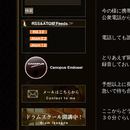
今の様に携
公衆電話か
電話しても
とりあえず
録音してお
予想以上に
急いで待ち
ここからど
３０分ぐら