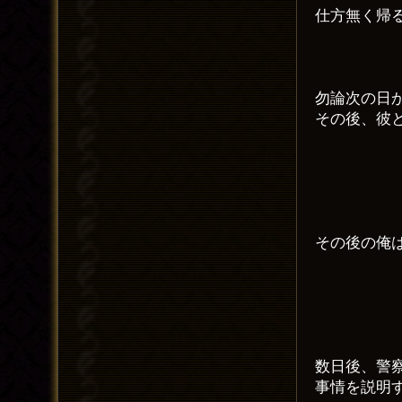
仕方無く帰
勿論次の日
その後、彼
その後の俺
数日後、警
事情を説明