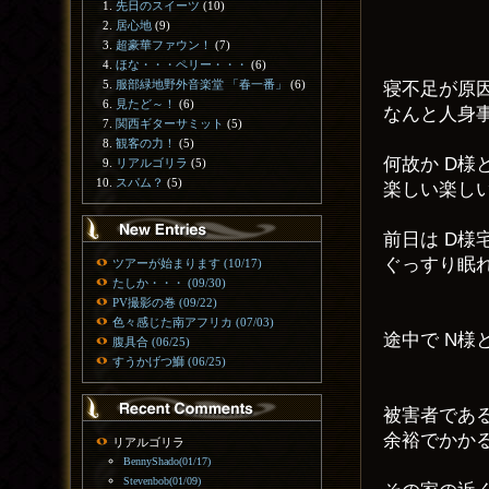
先日のスイーツ
(10)
居心地
(9)
超豪華ファウン！
(7)
ほな・・・ペリー・・・
(6)
服部緑地野外音楽堂 「春一番」
(6)
寝不足が原
見たど～！
(6)
なんと人身
関西ギターサミット
(5)
観客の力！
(5)
何故か D様
リアルゴリラ
(5)
スパム？
(5)
楽しい楽し
前日は D
ぐっすり眠
ツアーが始まります (10/17)
たしか・・・ (09/30)
PV撮影の巻 (09/22)
色々感じた南アフリカ (07/03)
途中で N
腹具合 (06/25)
すうかげつ鰤 (06/25)
被害者であ
余裕でかか
リアルゴリラ
BennyShado(01/17)
Stevenbob(01/09)