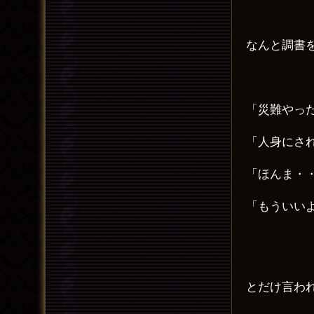
なんと調書
「災難やっ
「人身にさ
「ほんま・
「もういい
とだけ言わ