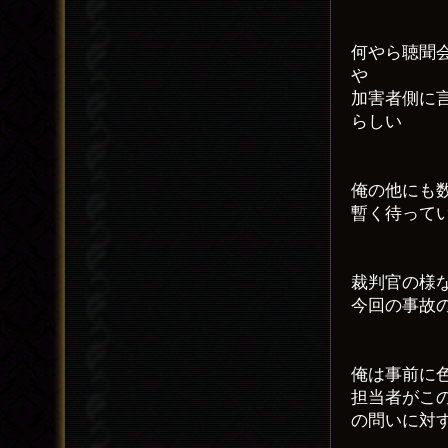
何やら聴聞
や
加害者側に
らしい
俺の他にも
暫く待って
裁判官の様
今回の事故
俺は事前に
担当者がこ
の問いに対