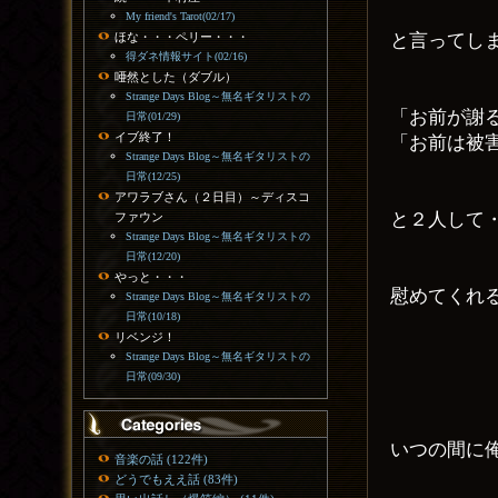
My friend's Tarot(02/17)
と言ってし
ほな・・・ペリー・・・
得ダネ情報サイト(02/16)
唖然とした（ダブル）
Strange Days Blog～無名ギタリストの
「お前が謝
日常(01/29)
イブ終了！
「お前は被
Strange Days Blog～無名ギタリストの
日常(12/25)
アワラブさん（２日目）～ディスコ
と２人して
ファウン
Strange Days Blog～無名ギタリストの
日常(12/20)
やっと・・・
慰めてくれ
Strange Days Blog～無名ギタリストの
日常(10/18)
リベンジ！
Strange Days Blog～無名ギタリストの
日常(09/30)
いつの間に
音楽の話 (122件)
どうでもええ話 (83件)