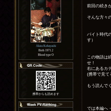
前回の続き
そんな方々
バイト時代
す）
Akira Kobayashi
Birth 1971.2
Blood type O
この物語は
せ！
右にあるカ
(携帯で見
もう読んで
携帯からも読めます
では本編へ