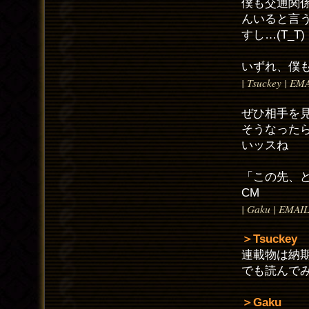
僕も交通関
んいると言
すし…(T_T)
いずれ、僕も
| Tsuckey | EM
ぜひ相手を見
そうなった
いッスね
「この先、
CM
| Gaku | EMAIL
＞Tsuckey
連載物は納
でも読んで
＞Gaku