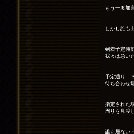
もう一度加
しかし誰も
到着予定時
我々は急い
予定通り 
待ち合わせ
指定された
周りを見渡
誰も居ない