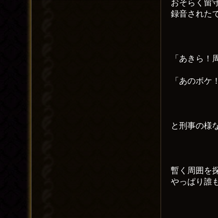
おそらく留
録音された
「あきら！
「あのボケ
と刑事の様
暫く周囲を
やっぱり誰