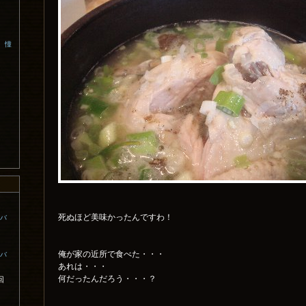
、憧
死ぬほど美味かったんですわ！
コバ
俺が家の近所で食べた・・・
コバ
あれは・・・
何だったんだろう・・・？
回