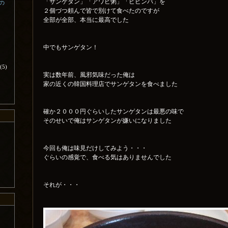
「サンゲタン」「アワビ粥」「ビビンバ」を
日の
２個づつ頼んで皆で別けて食べたのですが
全部が全部、本当に最高でした
中でもサンゲタン！
(5)
実は数年前、風邪気味だった俺は
家の近くの韓国料理店でサンゲタンを食べました
確か２０００円ぐらいしたサンゲタンは最悪の味で
そのせいで俺はサンゲタンが嫌いになりました
今回も俺は味見だけしてみよう・・・
ぐらいの感覚で、食べる気はありませんでした
それが・・・