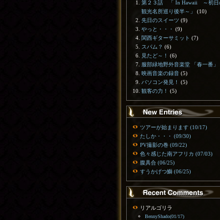
第２３話 「 In Hawaii ～初
観光名所巡り後半～」
(10)
先日のスイーツ
(9)
やっと・・・
(9)
関西ギターサミット
(7)
スパム？
(6)
見たど～！
(6)
服部緑地野外音楽堂 「春一番」
映画音楽の録音
(5)
パソコン発見！
(5)
観客の力！
(5)
ツアーが始まります (10/17)
たしか・・・ (09/30)
PV撮影の巻 (09/22)
色々感じた南アフリカ (07/03)
腹具合 (06/25)
すうかげつ鰤 (06/25)
リアルゴリラ
BennyShado(01/17)