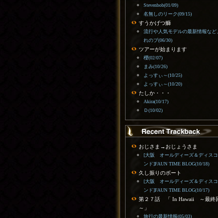
Stevenbob(01/09)
名無しのリーク(09/15)
すうかげつ鰤
流行や人気モデルの最新情報など
れのブ(06/30)
ツアーが始まります
櫻(02/07)
まみ(10/26)
よっすぃ～(10/25)
よっすぃ～(10/20)
たしか・・・
Akira(10/17)
Ｄ(10/02)
おじさま→おじょうさま
[大阪 オールディーズ＆ディス
ンド]FAUN TIME BLOG(10/18)
久し振りのボート
[大阪 オールディーズ＆ディス
ンド]FAUN TIME BLOG(10/17)
第２７話 「 In Hawaii ～最終
～」
旅行の最新情報(05/03)