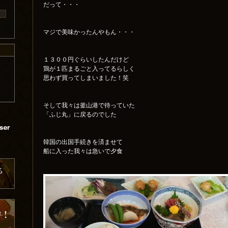
だって・・・
マジで美味かったんやもん・・・
１３００円ぐらいしたんだけど
鶏が１匹まるごと入ってるらしく
思わず買ってしまいました！笑
そして我々は釜山港で待っていた
「ふじ丸」に戻るのでした
韓国の出国手続きを済ませて
船に入った我々は急いで夕食