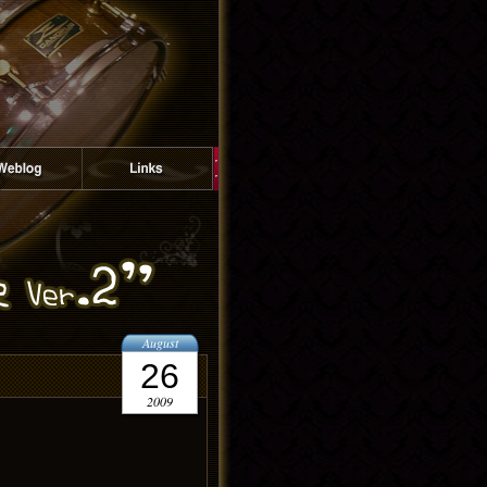
August
26
2009