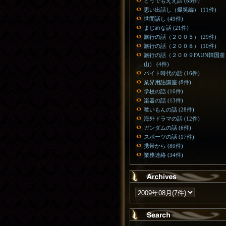
どうでもええ話 (83件)
思い出話し（爆笑編） (11件)
世間話し (49件)
まじめな話 (21件)
旅行の話（２００５） (29件)
旅行の話（２００８） (10件)
旅行の話（２００９FAUN韓国釜
山） (4件)
バイト時代の話 (16件)
業界用語講座 (8件)
学校の話 (16件)
楽器の話 (13件)
喰いもんの話 (28件)
海外ドラマの話 (12件)
ガンダムの話 (6件)
スポーツの話 (17件)
携帯から (80件)
業務連絡 (34件)