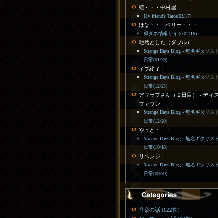
続・・・中村屋
My friend's Tarot(02/17)
ほな・・・ペリー・・・
得ダネ情報サイト(02/16)
唖然とした（ダブル）
Strange Days Blog～無名ギタリス
日常(01/29)
イブ終了！
Strange Days Blog～無名ギタリス
日常(12/25)
アワラブさん（２日目）～ディ
ファウン
Strange Days Blog～無名ギタリス
日常(12/20)
やっと・・・
Strange Days Blog～無名ギタリス
日常(10/18)
リベンジ！
Strange Days Blog～無名ギタリス
日常(09/30)
音楽の話 (122件)