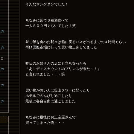
そんなサンゲタンでした！
ちなみに皆で３種類食べて
一人５００円ぐらいでした！笑
トの
昼ご飯を食べた我々は船に戻るバスが出るまでの４時間ぐらい
再び国際市場に行って買い物三昧してました
トの
スコ
昨日のお姉さんの店にも立ち寄ったら
「あ～ディスカウントのプリンスが来た～！」
トの
と言われました・・・笑
トの
買い物が無い人は釜山タワーに登ったり
ホテルでのんびり過ごしたり
最後は各自自由に過ごしました
トの
ちなみに最後にお土産屋さんで
買ってしまった物・・・