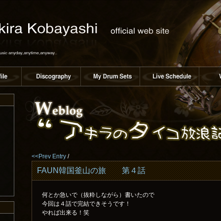
<<Prev Entry
/
FAUN韓国釜山の旅 第４話
何とか急いで（抜粋しながら）書いたので
今回は４話で完結できそうです！
やれば出来る！笑