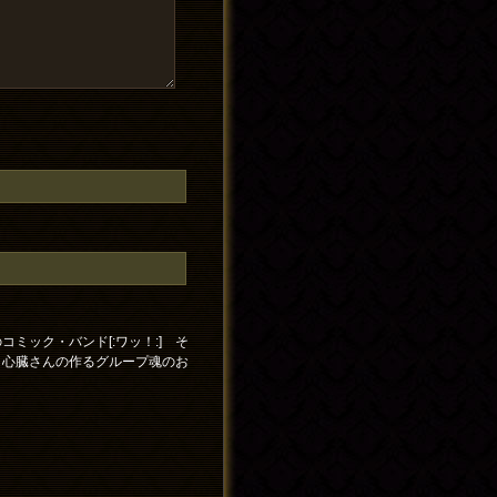
ミック・バンド[:ワッ！:] そ
、心臓さんの作るグループ魂のお