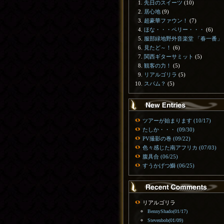
先日のスイーツ
(10)
居心地
(9)
超豪華ファウン！
(7)
ほな・・・ペリー・・・
(6)
服部緑地野外音楽堂 「春一番」
見たど～！
(6)
関西ギターサミット
(5)
観客の力！
(5)
リアルゴリラ
(5)
スパム？
(5)
ツアーが始まります (10/17)
たしか・・・ (09/30)
PV撮影の巻 (09/22)
色々感じた南アフリカ (07/03)
腹具合 (06/25)
すうかげつ鰤 (06/25)
リアルゴリラ
BennyShado(01/17)
Stevenbob(01/09)