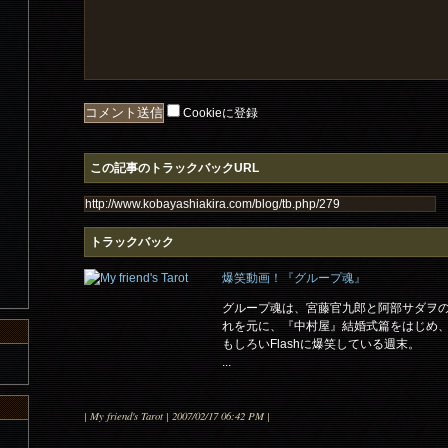
Cookieに登録
この記事のトラックバックURL
トラックバック
爆笑動画！『グループ魂』
グループ魂は、宮藤官九郎と阿部サダヲのコ
れを元に、『中村屋』結婚式篇をはじめ
もしろいFlashに爆笑している週末。
...
| My friend's Tarot | 2007/02/17 06:42 PM |