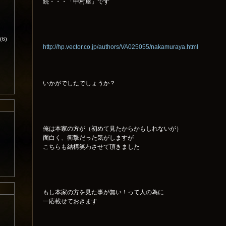
続・・・「中村屋」です
(6)
http://hp.vector.co.jp/authors/VA025055/nakamuraya.html
いかがでしたでしょうか？
俺は本家の方が（初めて見たからかもしれないが）
面白く、衝撃だった気がしますが
こちらも結構笑わさせて頂きました
もし本家の方を見た事が無い！って人の為に
一応載せておきます