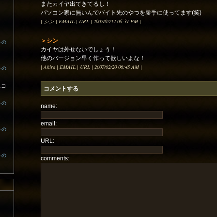
またカイヤ出てきてるし！
パソコン家に無いんでバイト先のやつを勝手に使ってます(笑)
| シン | EMAIL | URL | 2007/02/14 06:31 PM |
＞シン
トの
カイヤは外せないでしょう！
他のバージョン早く作って欲しいよな！
| Akira | EMAIL | URL | 2007/02/20 06:45 AM |
トの
スコ
コメントする
トの
name:
email:
トの
URL:
トの
comments: