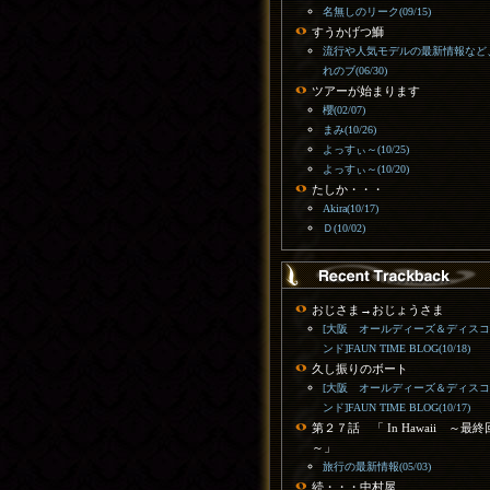
名無しのリーク(09/15)
すうかげつ鰤
流行や人気モデルの最新情報など
れのブ(06/30)
ツアーが始まります
櫻(02/07)
まみ(10/26)
よっすぃ～(10/25)
よっすぃ～(10/20)
たしか・・・
Akira(10/17)
Ｄ(10/02)
おじさま→おじょうさま
[大阪 オールディーズ＆ディス
ンド]FAUN TIME BLOG(10/18)
久し振りのボート
[大阪 オールディーズ＆ディス
ンド]FAUN TIME BLOG(10/17)
第２７話 「 In Hawaii ～最終
～」
旅行の最新情報(05/03)
続・・・中村屋