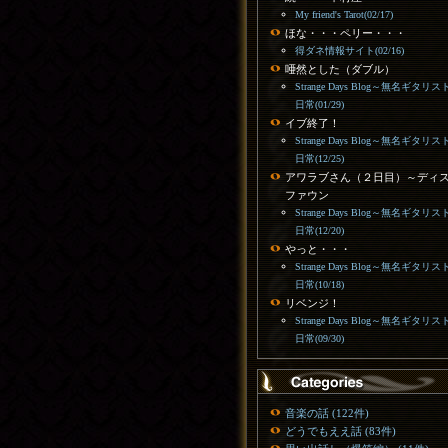
My friend's Tarot(02/17)
ほな・・・ペリー・・・
得ダネ情報サイト(02/16)
唖然とした（ダブル）
Strange Days Blog～無名ギタリス
日常(01/29)
イブ終了！
Strange Days Blog～無名ギタリス
日常(12/25)
アワラブさん（２日目）～ディ
ファウン
Strange Days Blog～無名ギタリス
日常(12/20)
やっと・・・
Strange Days Blog～無名ギタリス
日常(10/18)
リベンジ！
Strange Days Blog～無名ギタリス
日常(09/30)
音楽の話 (122件)
どうでもええ話 (83件)