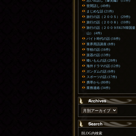
思い出話し（爆笑編） (11件)
世間話し (49件)
まじめな話 (21件)
旅行の話（２００５） (29件)
旅行の話（２００８） (10件)
旅行の話（２００９FAUN韓国釜
山） (4件)
バイト時代の話 (16件)
業界用語講座 (8件)
学校の話 (16件)
楽器の話 (13件)
喰いもんの話 (28件)
海外ドラマの話 (12件)
ガンダムの話 (6件)
スポーツの話 (17件)
携帯から (80件)
業務連絡 (34件)
BLOG内検索