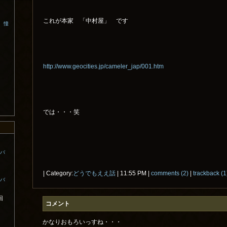
これが本家 「中村屋」 です
、憧
http://www.geocities.jp/cameler_jap/001.htm
では・・・笑
コバ
| Category:
どうでもええ話
| 11:55 PM |
comments (2)
|
trackback (1
コバ
回
コメント
かなりおもろいっすね・・・