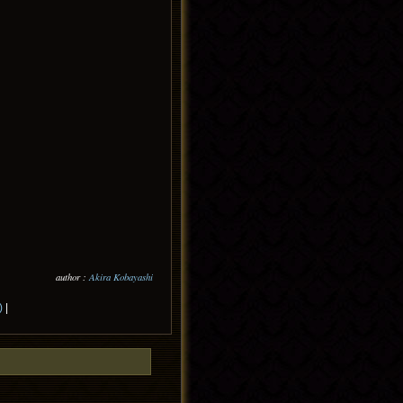
author :
Akira Kobayashi
)
|