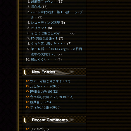
超豪華ファウン！
(13)
居心地
(12)
バイト時代の話 第１５話 （バブ
ル）
(9)
レコーディング講座
(8)
ビリケン！
(8)
そこには落とし穴が・・・
(7)
FM関連２連発＋１
(7)
やっと落ち着いた・・・
(7)
第１６話 「 In Las Vegas ～３日目
夜中の大博打～」
(7)
締めくくり・・・
(7)
ツアーが始まります (10/17)
たしか・・・ (09/30)
PV撮影の巻 (09/22)
色々感じた南アフリカ (07/03)
腹具合 (06/25)
すうかげつ鰤 (06/25)
リアルゴリラ