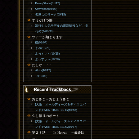
BennyShado(01/17)
Stevenbob(01/09)
名無しのリーク(09/15)
すうかげつ鰤
流行や人気モデルの最新情報など、憧
れのブ(06/30)
ツアーが始まります
櫻(02/07)
まみ(10/26)
よっすぃ～(10/25)
よっすぃ～(10/20)
たしか・・・
Akira(10/17)
Ｄ(10/02)
おじさま→おじょうさま
[大阪 オールディーズ＆ディスコバ
ンド]FAUN TIME BLOG(10/18)
久し振りのボート
[大阪 オールディーズ＆ディスコバ
ンド]FAUN TIME BLOG(10/17)
第２７話 「 In Hawaii ～最終回
～」