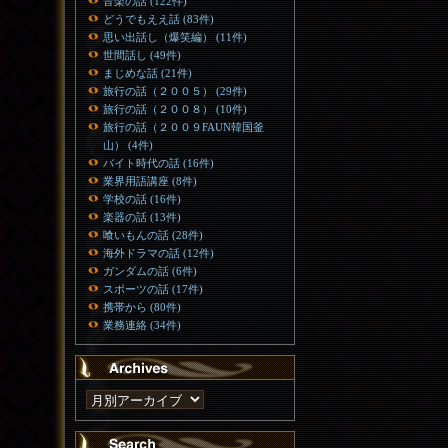
音楽の話 (122件)
どうでもええ話 (83件)
思い出話し（爆笑編） (11件)
世間話し (49件)
まじめな話 (21件)
旅行の話（２００５） (29件)
旅行の話（２００８） (10件)
旅行の話（２００９FAUN韓国釜
山） (4件)
バイト時代の話 (16件)
業界用語講座 (8件)
学校の話 (16件)
楽器の話 (13件)
喰いもんの話 (28件)
海外ドラマの話 (12件)
ガンダムの話 (6件)
スポーツの話 (17件)
携帯から (80件)
業務連絡 (34件)