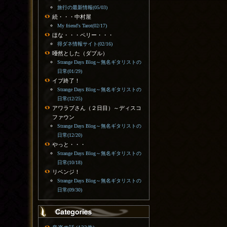
旅行の最新情報(05/03)
続・・・中村屋
My friend's Tarot(02/17)
ほな・・・ペリー・・・
得ダネ情報サイト(02/16)
唖然とした（ダブル）
Strange Days Blog～無名ギタリストの
日常(01/29)
イブ終了！
Strange Days Blog～無名ギタリストの
日常(12/25)
アワラブさん（２日目）～ディスコ
ファウン
Strange Days Blog～無名ギタリストの
日常(12/20)
やっと・・・
Strange Days Blog～無名ギタリストの
日常(10/18)
リベンジ！
Strange Days Blog～無名ギタリストの
日常(09/30)