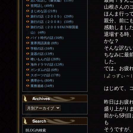
思い出話し（爆笑編） (11件)
山根さんの
世間話し (49件)
まじめな話 (21件)
ほんま行っ
旅行の話（２００５） (29件)
親分、前に
旅行の話（２００８） (10件)
感動しました
旅行の話（２００９FAUN韓国釜
山） (4件)
退場する時
バイト時代の話 (16件)
かな？
業界用語講座 (8件)
そんな訳ないで
学校の話 (16件)
ちなみに最
楽器の話 (13件)
喰いもんの話 (28件)
した。
海外ドラマの話 (12件)
では、お疲
ガンダムの話 (6件)
| よっすぃ～ | EM
スポーツの話 (17件)
携帯から (80件)
業務連絡 (34件)
はじめて、
昨日はお疲
盛り上がり
前から5列
も
そうですが
BLOG内検索