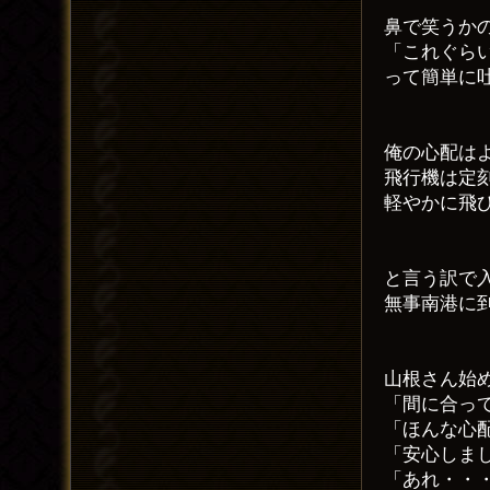
鼻で笑うか
「これぐら
って簡単に
俺の心配は
飛行機は定
軽やかに飛
と言う訳で
無事南港に
山根さん始
「間に合っ
「ほんな心
「安心しま
「あれ・・