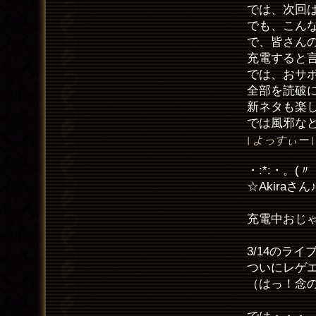
では、次回
でも、こん
で、皆さん
充電すると
では、おサ
全部を読破
新ネタも楽
では風邪な
| よっすぃー | EM
・:*:・。(〃
☆Akiraさん
充電中おじゃ
3/14のラ
ついにレゲ
（はっ！念の