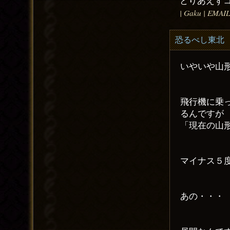
とりあえず
| Gaku | EMAIL
恐るべし東北
いやいや山
飛行機に乗
るんですが
「現在の山
マイナス５
あの・・・