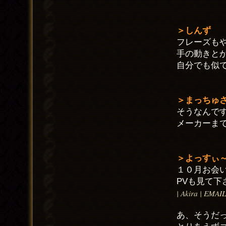
＞しんず
フレーズも
手の動きと
自分でも似
＞まっちゅ
そうなんで
メーカーま
＞よっすぃ
１０月お会
PVも見て下
| Akira | EMAI
あ、そうだ