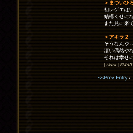
＞まついひ
初レゲエは
結構くせに
また見に来
＞アキラ２
そうなんや
凄い偶然や
それは幸せ
| Akira | EMAI
<<Prev Entry
/