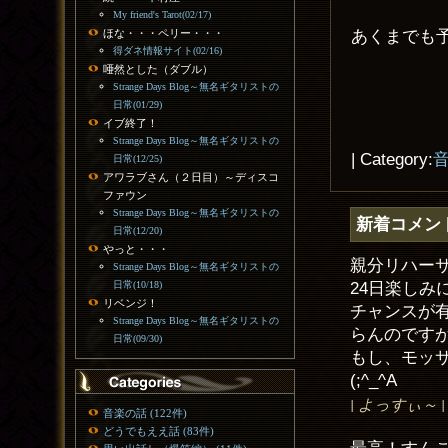
My friend's Tarot(02/17)
あくまでも
ほな・・・ペリー・・・
得ダネ情報サイト(02/16)
唖然とした（ダブル）
Strange Days Blog～無名ギタリストの
日常(01/29)
イブ終了！
Strange Days Blog～無名ギタリストの
| Category:
日常(12/25)
アワラブさん（２日目）～ディスコ
ファウン
Strange Days Blog～無名ギタリストの
新着コメン
日常(12/20)
やっと・・・
親分リハー
Strange Days Blog～無名ギタリストの
24日楽し
日常(10/18)
リベンジ！
チャンスが
Strange Days Blog～無名ギタリストの
らんのです
日常(09/30)
もし、モッ
(;^_^A
| よっすぃ～ | EM
音楽の話 (122件)
どうでもええ話 (83件)
最高！すん