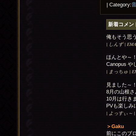
| Category:
新着コメン
俺もそう思
| しんず | EMAIL
ほんとや～
Canopus
| まっちゅ | EMAI
見ました～
8月の山根
10月は行き
PVも楽しみ
| よっすぃ～ | EM
＞Gaku
前にこのブ