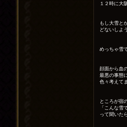
１２時に大
もし大雪と
どないしよ
めっちゃ雪
顔面から血
最悪の事態
色々考えて
ところが宿
「こんな雪
って聞いた