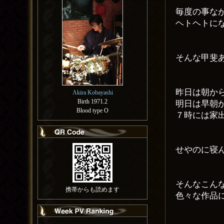
毎度の事な
ヘトヘトに
そんな甲斐
昨日は朝か
Akira Kobayashi
Birth 1971.2
明日は早朝
Blood type O
７時には家
せやのに寝
そんなこん
携帯からも読めます
色々な作品