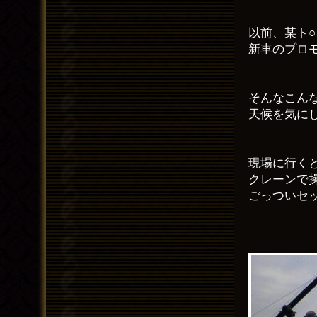
以前、某ト
新車のプロ
そんなこん
天候を気に
現場に行く
クレーンで
ごっついセ