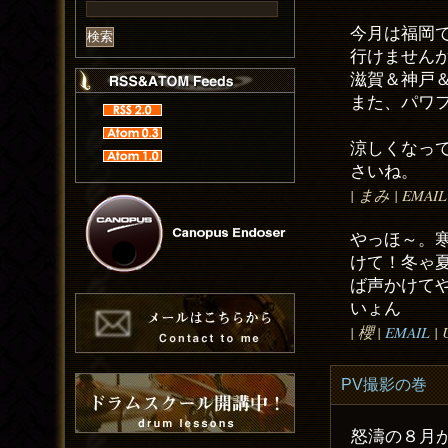
今月は福岡
行けません
滋賀＆神戸
また、パワ
涼しくなっ
さいね。
| まみ | EMAIL 
やっほ～。
けて！冬ゃ夏
ば声かけて
いょん
| 櫻 |
EMAIL
| 
PV撮影の巻
怒濤の８月