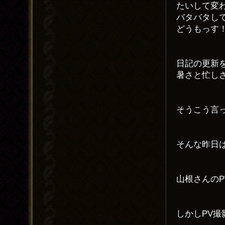
たいして変
バタバタして
どうもっす
日記の更新
暑さと忙し
そうこう言
そんな昨日
山根さんのP
しかしPV