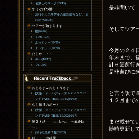
名無しのリーク(09/15)
是非聞いて
すうかげつ鰤
流行や人気モデルの最新情報など、憧
れのブ(06/30)
ツアーが始まります
そしてツア
櫻(02/07)
まみ(10/26)
よっすぃ～(10/25)
よっすぃ～(10/20)
今月の２４
たしか・・・
年末まで、
Akira(10/17)
計６箇所行
Ｄ(10/02)
是非遊びに
おじさま→おじょうさま
と言う訳で
[大阪 オールディーズ＆ディスコバ
ンド]FAUN TIME BLOG(10/18)
１２月まで
久し振りのボート
[大阪 オールディーズ＆ディスコバ
ンド]FAUN TIME BLOG(10/17)
まだ載せて
第２７話 「 In Hawaii ～最終回
～」
随時更新し
旅行の最新情報(05/03)
続・・・中村屋