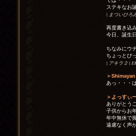
では・・・
ステキなお
| まついひろみ | E
再度書き込
今日、誕生
ちなみにウ
ちょっとび
| アキラ２ | EMAI
＞Shimayan
あっ・・・
＞よっすぃ
ありがとう
子供からお
年中無休で
遠慮なく声