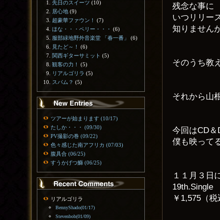
先日のスイーツ
(10)
残念な事に
居心地
(9)
いつリリー
超豪華ファウン！
(7)
知りません
ほな・・・ペリー・・・
(6)
服部緑地野外音楽堂 「春一番」
(6)
見たど～！
(6)
関西ギターサミット
(5)
そのうち教
観客の力！
(5)
リアルゴリラ
(5)
スパム？
(5)
それから山
ツアーが始まります (10/17)
たしか・・・ (09/30)
今回はCD＆
PV撮影の巻 (09/22)
僕も映って
色々感じた南アフリカ (07/03)
腹具合 (06/25)
すうかげつ鰤 (06/25)
１１月３日
19th.Sin
￥1,575
リアルゴリラ
BennyShado(01/17)
Stevenbob(01/09)