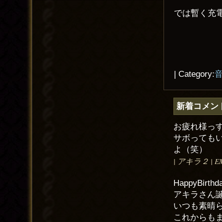
では暫く充
| Category:
新着コメン
お疲れ様っ
サボっても
よ（笑）
| アキラ２ | EMAI
HappyBirth
アキラさん
いつも素晴
これからも