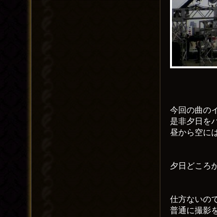
今回の曲の
是非夕日を
昼から空に
夕日どころ
仕方ないの
普通に撮影