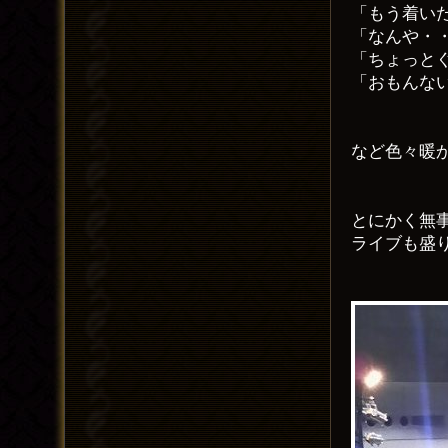
「もう着い
「なんや・
「ちょっと
「おもんな
など色々暖
とにかく無
ライブも盛