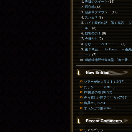
先日のスイーツ
(14)
居心地
(13)
超豪華ファウン！
(12)
スパム？
(9)
バイト時代の話 第１５話 （
ル）
(8)
観客の力！
(8)
今日から
(7)
ほな・・・ペリー・・・
(7)
第２６話 「 In Hawaii ～番
～」
(7)
服部緑地野外音楽堂 「春一番」
ツアーが始まります (10/17)
たしか・・・ (09/30)
PV撮影の巻 (09/22)
色々感じた南アフリカ (07/03)
腹具合 (06/25)
すうかげつ鰤 (06/25)
リアルゴリラ