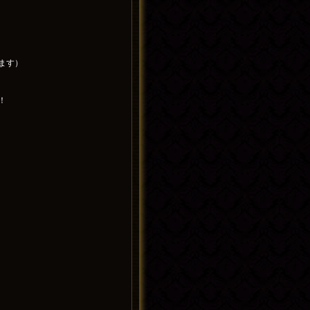
ます）
！