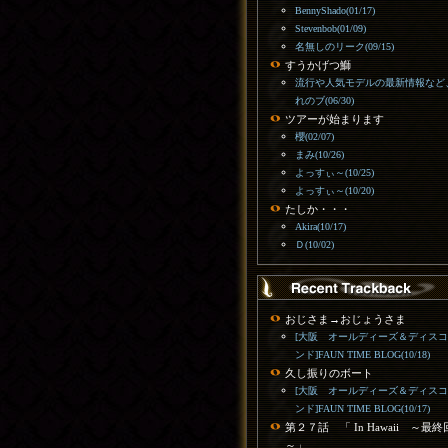
BennyShado(01/17)
Stevenbob(01/09)
名無しのリーク(09/15)
すうかげつ鰤
流行や人気モデルの最新情報など
れのブ(06/30)
ツアーが始まります
櫻(02/07)
まみ(10/26)
よっすぃ～(10/25)
よっすぃ～(10/20)
たしか・・・
Akira(10/17)
Ｄ(10/02)
おじさま→おじょうさま
[大阪 オールディーズ＆ディス
ンド]FAUN TIME BLOG(10/18)
久し振りのボート
[大阪 オールディーズ＆ディス
ンド]FAUN TIME BLOG(10/17)
第２７話 「 In Hawaii ～最終
～」