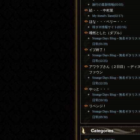
旅行の最新情報(05/03)
続・・・中村屋
My friend's Tarot(02/17)
ほな・・・ペリー・・・
得ダネ情報サイト(02/16)
唖然とした（ダブル）
Strange Days Blog～無名ギタリス
日常(01/29)
イブ終了！
Strange Days Blog～無名ギタリス
日常(12/25)
アワラブさん（２日目）～ディ
ファウン
Strange Days Blog～無名ギタリス
日常(12/20)
やっと・・・
Strange Days Blog～無名ギタリス
日常(10/18)
リベンジ！
Strange Days Blog～無名ギタリス
日常(09/30)