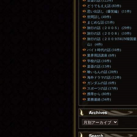
音楽の話 (122件)
どうでもええ話 (83件)
思い出話し（爆笑編） (11件)
世間話し (49件)
まじめな話 (21件)
旅行の話（２００５） (29件)
旅行の話（２００８） (10件)
旅行の話（２００９FAUN韓国釜
山） (4件)
バイト時代の話 (16件)
業界用語講座 (8件)
学校の話 (16件)
楽器の話 (13件)
喰いもんの話 (28件)
海外ドラマの話 (12件)
ガンダムの話 (6件)
スポーツの話 (17件)
携帯から (80件)
業務連絡 (34件)