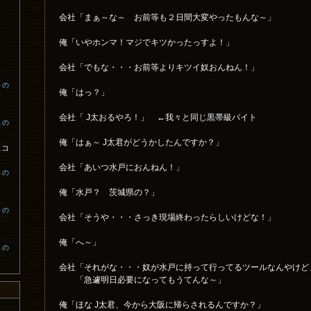
会社「まぁ～な～ お前等も２日間大変やったもんな～」
俺「いやホンマ！マジでキツかったっすよ！」
会社「でもな・・・お前等よりキツイ奴おんねん！」
トの
俺「はっ？」
会社「 J太おるやろ！」 ←我々と同じ黒帯級バイト
トの
俺「はぁ～ J太君がどうかしたんですか？」
スコ
会社「あいつ水戸におんねん！」
トの
俺「水戸？ 茨城県の？」
トの
会社「そうや・・・さっき現場終わったらしいけどな！」
俺「へ～」
トの
会社「それがな・・・奴が水戸に持って行ってるツールなんやけど
「急遽明日必要になってもうてんな～」
俺「ほな J太君、今から大阪に帰らされるんですか？」