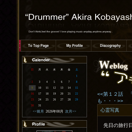
日
月
火
水
木
金
土
1
2
3
4
5
6
7
8
9
10
11
12
13
14
15
<<第１２話 「 
16
17
18
19
20
21
22
も・・・>>
23
24
25
26
27
28
29
30
31
心霊写真
<<前月
2026年08月
次月>>
先日の旅行