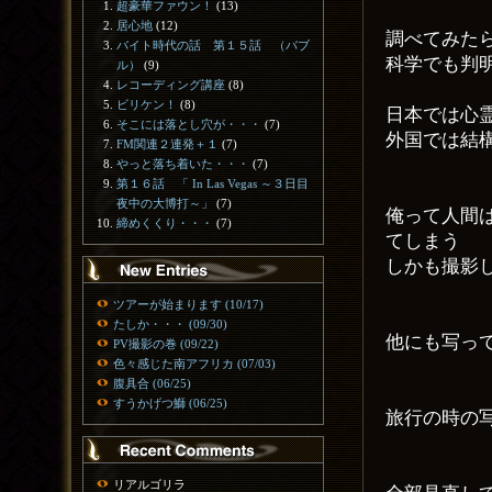
超豪華ファウン！
(13)
居心地
(12)
調べてみた
バイト時代の話 第１５話 （バブ
科学でも判
ル）
(9)
レコーディング講座
(8)
ビリケン！
(8)
日本では心
そこには落とし穴が・・・
(7)
外国では結
FM関連２連発＋１
(7)
やっと落ち着いた・・・
(7)
第１６話 「 In Las Vegas ～３日目
夜中の大博打～」
(7)
俺って人間
締めくくり・・・
(7)
てしまう
しかも撮影
ツアーが始まります (10/17)
たしか・・・ (09/30)
他にも写っ
PV撮影の巻 (09/22)
色々感じた南アフリカ (07/03)
腹具合 (06/25)
すうかげつ鰤 (06/25)
旅行の時の
リアルゴリラ