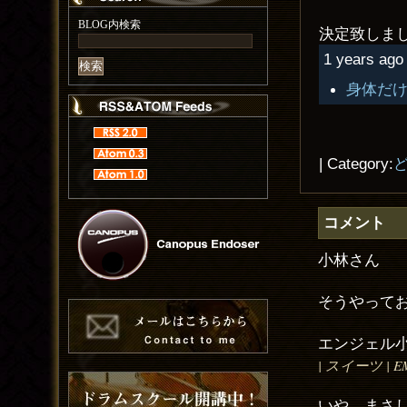
BLOG内検索
決定致しま
1 years ago 
身体だ
| Category:
コメント
小林さん
そうやって
エンジェル小林
| スイーツ | EMAI
いや、まさ