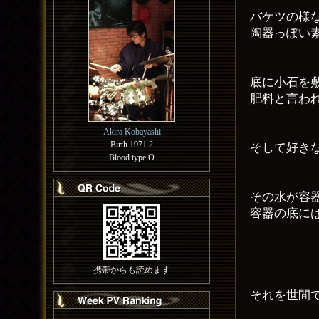
バケツの様
陶器っぽい
底に小石を
肥料と言わ
Akira Kobayashi
Birth 1971.2
そして好き
Blood type O
その水が容
容器の底に
携帯からも読めます
それを世間