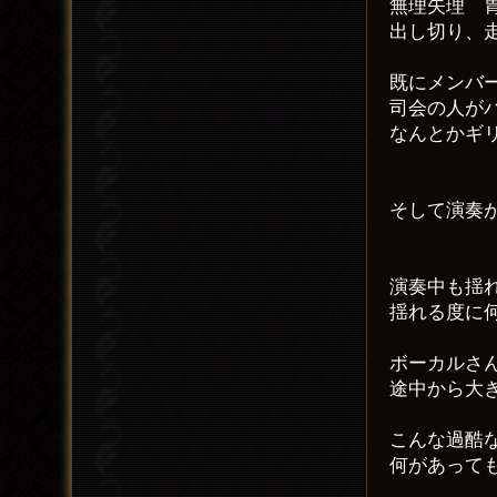
無理矢理 
出し切り、
既にメンバ
司会の人が
なんとかギ
そして演奏
演奏中も揺
揺れる度に
ボーカルさ
途中から大
こんな過酷
何があって