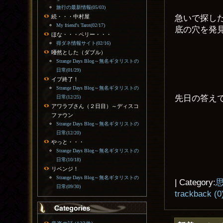
旅行の最新情報(05/03)
急いで探し
続・・・中村屋
My friend's Tarot(02/17)
底の穴を発
ほな・・・ペリー・・・
得ダネ情報サイト(02/16)
唖然とした（ダブル）
Strange Days Blog～無名ギタリストの
日常(01/29)
イブ終了！
Strange Days Blog～無名ギタリストの
先日の答え
日常(12/25)
アワラブさん（２日目）～ディスコ
ファウン
Strange Days Blog～無名ギタリストの
日常(12/20)
やっと・・・
Strange Days Blog～無名ギタリストの
日常(10/18)
リベンジ！
Strange Days Blog～無名ギタリストの
| Category:
日常(09/30)
trackback (0