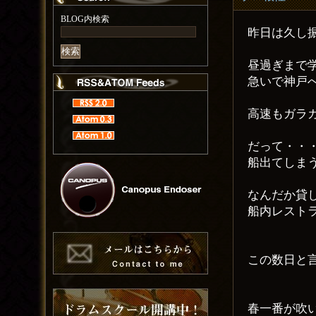
BLOG内検索
昨日は久し
昼過ぎまで
急いで神戸
高速もガラ
だって・・
船出てしま
なんだか貸
船内レスト
この数日と
春一番が吹