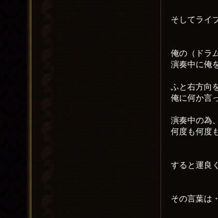
そしてライ
俺の（ドラ
演奏中に俺
ふと右方向
俺に何か言
演奏中の為
何度も何度
すると運良
その言葉は