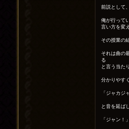
前説として
俺が行って
言い方を変
その授業の
それは曲の
る
と言う当た
分かりやす
「ジャカジ
と音を延ば
「ジャン！