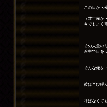
この日から
（数年前か
今でもよく
その大量の
途中で目を
そんな俺を
彼は再び呼
呼ばなくて