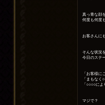
真っ青な顔
何度も何度
お客さんに
そんな状況
今日のステ
「お客様に
「まもなく○
「○○○○に
マジで？