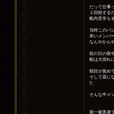
だって仕事
２回程する
船内見学も
当時このバ
幸いメンバ
なんやかん
前の日の夜
船は大揺れ
朝目が覚め
そして昼に
た
そんな中メ
第一被害者