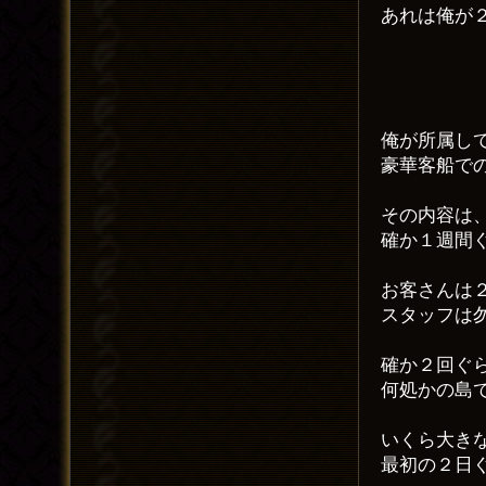
あれは俺が
俺が所属し
豪華客船で
その内容は
確か１週間
お客さんは
スタッフは
確か２回ぐ
何処かの島
いくら大き
最初の２日