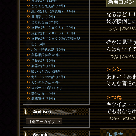
音楽の話 (122件)
新着コメン
どうでもええ話 (83件)
思い出話し（爆笑編） (11件)
なるほど！
世間話し (49件)
袋が横倒し
まじめな話 (21件)
| シン | EMAIL 
旅行の話（２００５） (29件)
旅行の話（２００８） (10件)
旅行の話（２００９FAUN韓国釜
確かに見習
山） (4件)
んはキツイ
バイト時代の話 (16件)
| つね | EMAIL 
業界用語講座 (8件)
学校の話 (16件)
楽器の話 (13件)
＞シン
喰いもんの話 (28件)
あまい！あ
海外ドラマの話 (12件)
そんな普通
ガンダムの話 (6件)
スポーツの話 (17件)
携帯から (80件)
＞つね
業務連絡 (34件)
キツイよ・
でも君なら
| Akira | EMAI
プロ根性