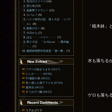
先日のスイーツ
(14)
居心地
(13)
超豪華ファウン！
(12)
スパム？
(9)
バイト時代の話 第１５話 （バブ
ル）
(8)
「植木鉢」
観客の力！
(8)
今日から
(7)
ほな・・・ペリー・・・
(7)
第２６話 「 In Hawaii ～番外編
～」
(7)
服部緑地野外音楽堂 「春一番」
(7)
水も落ちる
ツアーが始まります (10/17)
たしか・・・ (09/30)
PV撮影の巻 (09/22)
色々感じた南アフリカ (07/03)
腹具合 (06/25)
すうかげつ鰤 (06/25)
ゲロも落ち
リアルゴリラ