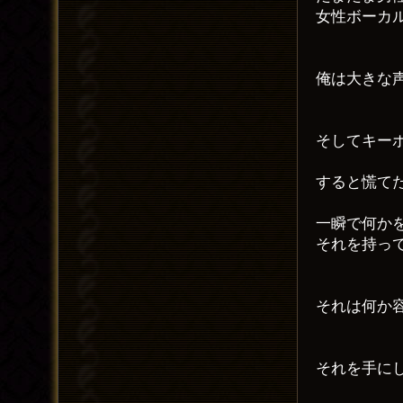
女性ボーカ
俺は大きな
そしてキー
すると慌て
一瞬で何か
それを持っ
それは何か
それを手に