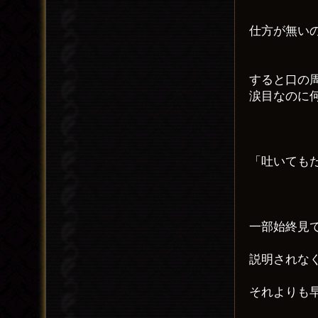
仕方が無い
すると口の
涙目なのに
「吐いても
一部始終見
説明されな
それよりも