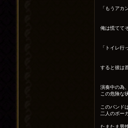
「もうアカ
俺は慌てて
「トイレ行
すると彼は
演奏中の為
この危険な
このバンド
二人のボー
たまたま男