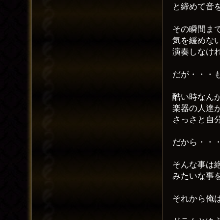
と締めて音
その瞬間ま
気を緩めな
演奏しなけ
だが・・・
酷い時なん
楽器の人達
さっさと自
だから・・
そんな事は
みたいな事
それから俺