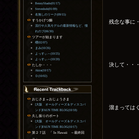
BennyShado(01/17)
Stevenbob(01/09)
名無しのリーク(09/15)
すうかげつ鰤
残念な事に
流行や人気モデルの最新情報など、憧
れのブ(06/30)
ツアーが始まります
櫻(02/07)
まみ(10/26)
よっすぃ～(10/25)
よっすぃ～(10/20)
決して・・
たしか・・・
Akira(10/17)
Ｄ(10/02)
おじさま→おじょうさま
[大阪 オールディーズ＆ディスコバ
溜まっては
ンド]FAUN TIME BLOG(10/18)
久し振りのボート
[大阪 オールディーズ＆ディスコバ
ンド]FAUN TIME BLOG(10/17)
第２７話 「 In Hawaii ～最終回
～」