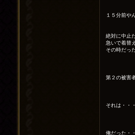
１５分前や
絶対に中止
急いで着替
その時だっ
第２の被害
それは・・
俺だった・