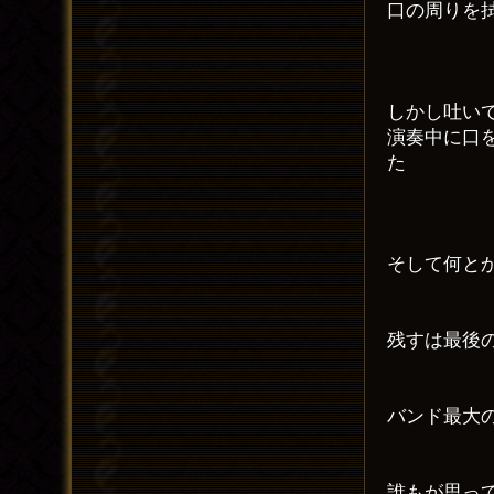
口の周りを
しかし吐い
演奏中に口
た
そして何と
残すは最後
バンド最大
誰もが思っ