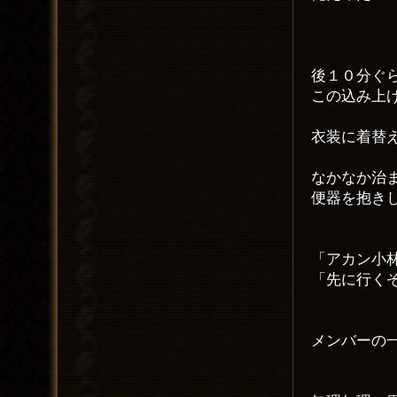
後１０分ぐ
この込み上
衣装に着替
なかなか治
便器を抱き
「アカン小
「先に行く
メンバーの