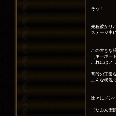
そう！
先程彼がリ
ステージ中
この大きな
（キーボー
これにはノ
普段の正常
こんな状況
徐々にメン
（たぶん聖