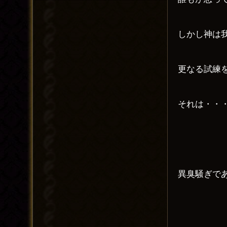
しかし神は
更なる試練
それは・・
異臭騒ぎで