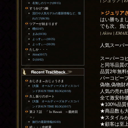
| ジュリア | EMAI
名無しのリーク(09/15)
すうかげつ鰤
＞ジュリア
流行や人気モデルの最新情報など、憧
はい勝ちま
れのブ(06/30)
ツアーが始まります
でも次、負
櫻(02/07)
| Akira | EMAI
まみ(10/26)
よっすぃ～(10/25)
人気スーパ
よっすぃ～(10/20)
たしか・・・
Akira(10/17)
スーパーコピ
Ｄ(10/02)
と同等品質の
品質2年無料
パーコピーブ
おじさま→おじょうさま
偽物,偽物財布コ
[大阪 オールディーズ＆ディスコバ
人気の売れ
ンド]FAUN TIME BLOG(10/18)
久し振りのボート
全て激安特価
[大阪 オールディーズ＆ディスコバ
★100%品
ンド]FAUN TIME BLOG(10/17)
★商品数も
第２７話 「 In Hawaii ～最終回
★スタイル
～」
旅行の最新情報(05/03)
★顧客は至上
続・・・中村屋