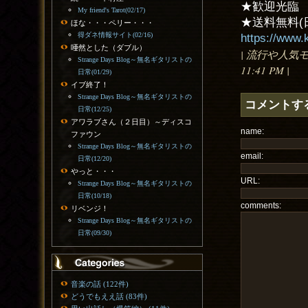
★歓迎光臨
My friend's Tarot(02/17)
★送料無料(
ほな・・・ペリー・・・
得ダネ情報サイト(02/16)
https://www.
唖然とした（ダブル）
| 流行や人気
Strange Days Blog～無名ギタリストの
11:41 PM |
日常(01/29)
イブ終了！
Strange Days Blog～無名ギタリストの
コメントす
日常(12/25)
アワラブさん（２日目）～ディスコ
name:
ファウン
Strange Days Blog～無名ギタリストの
email:
日常(12/20)
やっと・・・
URL:
Strange Days Blog～無名ギタリストの
日常(10/18)
comments:
リベンジ！
Strange Days Blog～無名ギタリストの
日常(09/30)
音楽の話 (122件)
どうでもええ話 (83件)