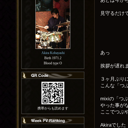
あとは今から
見守るだけ
あっ
Akira Kobayashi
Birth 1971.2
Blood type O
挨拶が遅れ
３ヶ月ぶり
こんな「つ
mixiの「
やった事が
携帯からも読めます
ここでつぶ
Akiraでし