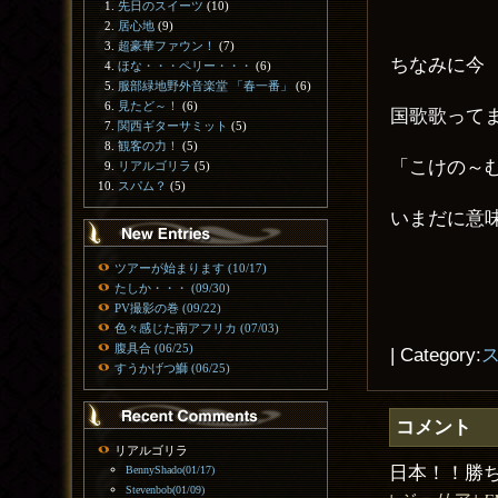
先日のスイーツ
(10)
居心地
(9)
超豪華ファウン！
(7)
ちなみに今
ほな・・・ペリー・・・
(6)
服部緑地野外音楽堂 「春一番」
(6)
見たど～！
(6)
国歌歌って
関西ギターサミット
(5)
観客の力！
(5)
「こけの～
リアルゴリラ
(5)
スパム？
(5)
いまだに意
ツアーが始まります (10/17)
たしか・・・ (09/30)
PV撮影の巻 (09/22)
色々感じた南アフリカ (07/03)
腹具合 (06/25)
| Category:
すうかげつ鰤 (06/25)
コメント
リアルゴリラ
日本！！勝ちま
BennyShado(01/17)
Stevenbob(01/09)