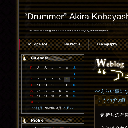
日
月
火
水
木
金
土
1
2
3
4
5
6
7
8
9
10
11
12
13
14
15
<<えらい事に
16
17
18
19
20
21
22
23
24
25
26
27
28
29
すうかげつ鰤
30
31
<<前月
2026年08月
次月>>
気持ちの準