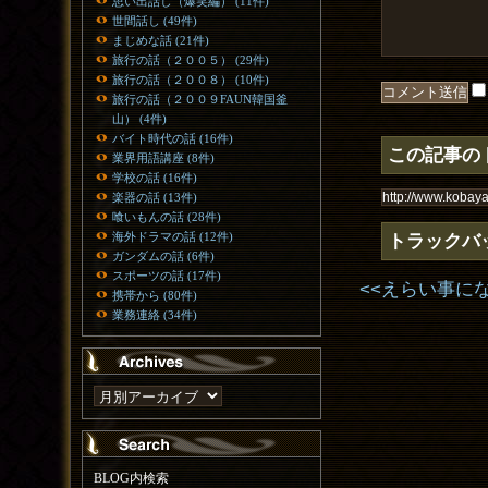
思い出話し（爆笑編） (11件)
世間話し (49件)
まじめな話 (21件)
旅行の話（２００５） (29件)
旅行の話（２００８） (10件)
旅行の話（２００９FAUN韓国釜
山） (4件)
バイト時代の話 (16件)
この記事の
業界用語講座 (8件)
学校の話 (16件)
楽器の話 (13件)
喰いもんの話 (28件)
トラックバ
海外ドラマの話 (12件)
ガンダムの話 (6件)
スポーツの話 (17件)
<<えらい事に
携帯から (80件)
業務連絡 (34件)
BLOG内検索