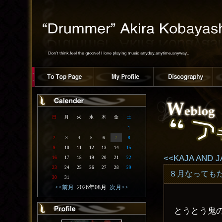
日
月
火
水
木
金
土
1
2
3
4
5
6
7
8
9
10
11
12
13
14
15
<<KAJA AND J
16
17
18
19
20
21
22
23
24
25
26
27
28
29
８月なっても
30
31
<<前月
2026年08月
次月>>
とうとう鬼