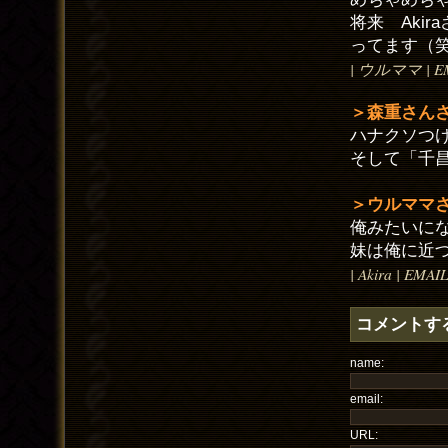
将来 Aki
ってます（
| ウルママ | EMAI
＞森重さん
ハナクソつ
そして「千
＞ウルママ
俺みたいに
妹は俺に近
| Akira | EMAI
コメントす
name:
email:
URL: