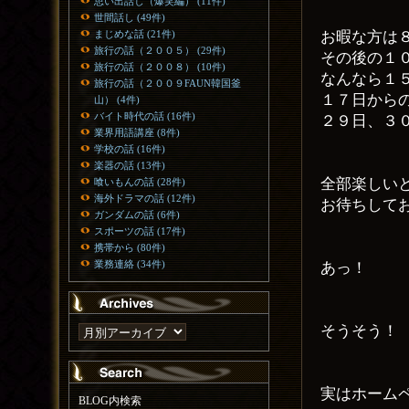
思い出話し（爆笑編） (11件)
世間話し (49件)
お暇な方は
まじめな話 (21件)
旅行の話（２００５） (29件)
その後の１
旅行の話（２００８） (10件)
なんなら１
旅行の話（２００９FAUN韓国釜
１７日から
山） (4件)
バイト時代の話 (16件)
２９日、３
業界用語講座 (8件)
学校の話 (16件)
楽器の話 (13件)
全部楽しい
喰いもんの話 (28件)
海外ドラマの話 (12件)
お待ちして
ガンダムの話 (6件)
スポーツの話 (17件)
携帯から (80件)
業務連絡 (34件)
あっ！
そうそう！
実はホーム
BLOG内検索