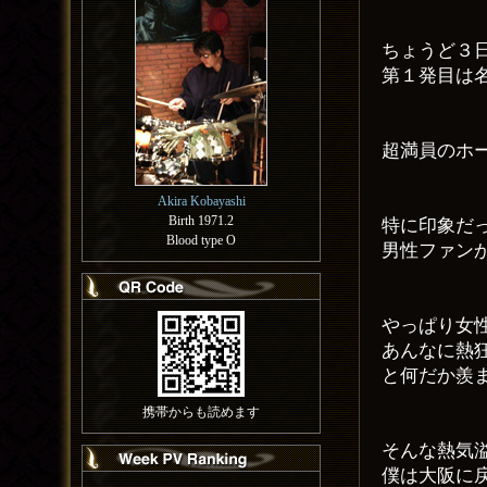
ちょうど３
第１発目は
超満員のホ
Akira Kobayashi
Birth 1971.2
特に印象だ
Blood type O
男性ファン
やっぱり女
あんなに熱
と何だか羨
携帯からも読めます
そんな熱気
僕は大阪に