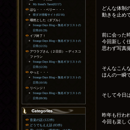
My friend's Tarot(02/17)
どんな体制
ほな・・・ペリー・・・
動きを止め
得ダネ情報サイト(02/16)
唖然とした（ダブル）
Strange Days Blog～無名ギタリストの
日常(01/29)
前に会った
イブ終了！
今回新しく
Strange Days Blog～無名ギタリストの
日常(12/25)
思わず写真
アワラブさん（２日目）～ディスコ
ファウン
Strange Days Blog～無名ギタリストの
日常(12/20)
そんなこん
やっと・・・
ほんの一瞬
Strange Days Blog～無名ギタリストの
日常(10/18)
リベンジ！
Strange Days Blog～無名ギタリストの
そして今日
日常(09/30)
昨年も行わ
音楽の話 (122件)
今回も楽し
どうでもええ話 (83件)