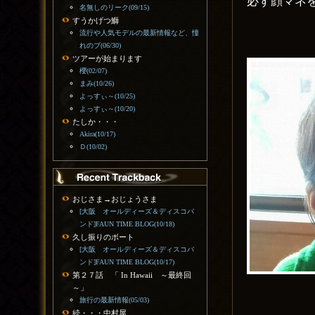
必ず顔マネ
名無しのリーク(09/15)
すうかげつ鰤
流行や人気モデルの最新情報など、憧
れのブ(06/30)
ツアーが始まります
櫻(02/07)
まみ(10/26)
よっすぃ～(10/25)
よっすぃ～(10/20)
たしか・・・
Akira(10/17)
Ｄ(10/02)
おじさま→おじょうさま
[大阪 オールディーズ＆ディスコバ
ンド]FAUN TIME BLOG(10/18)
久し振りのボート
[大阪 オールディーズ＆ディスコバ
ンド]FAUN TIME BLOG(10/17)
第２７話 「 In Hawaii ～最終回
～」
旅行の最新情報(05/03)
続・・・中村屋