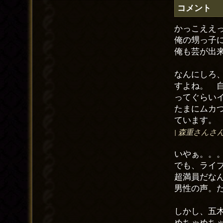
コメント
かっこええ
俺の甥っ子
俺も芸が出
なんにしろ
すよね。 
ってぐらいイ
たまにムカ
ています。
| 森重さんさん | E
いやぁ。。
でも、ライ
超満員だな
男性の声。
しかし、五
めちゃめち