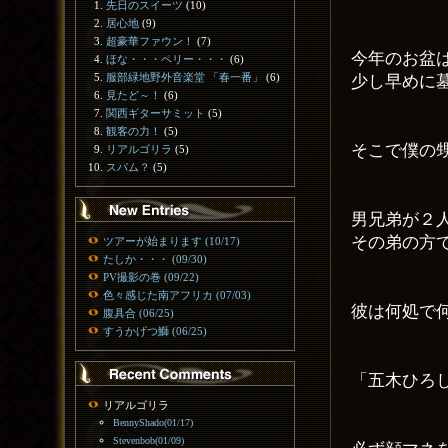
先日のスイーツ
(10)
居心地
(9)
超豪華ファウン！
(7)
今年のお盆
ほな・・・ペリー・・・
(6)
服部緑地野外音楽堂 「春一番」
(6)
少し早めに
見たど～！
(6)
関西ギターサミット
(5)
観客の力！
(5)
そこで僕の
リアルゴリラ
(5)
スパム？
(5)
男兄弟が２
その弟の方
ツアーが始まります (10/17)
たしか・・・ (09/30)
PV撮影の巻 (09/22)
色々感じた南アフリカ (07/03)
彼は何処で
腹具合 (06/25)
すうかげつ鰤 (06/25)
「五木ひろ
リアルゴリラ
BennyShado(01/17)
Stevenbob(01/09)