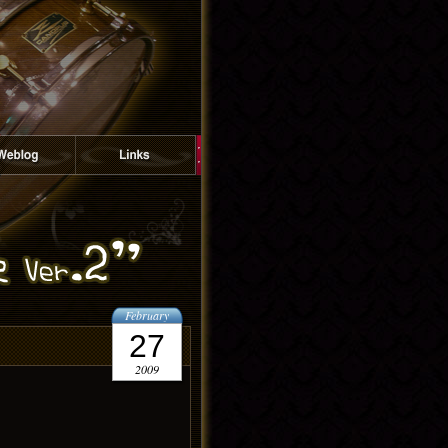
February
27
2009