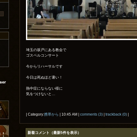
埼玉の坂戸にある教会で
ゴスペルコンサート
今からリハーサルです
今日は死ぬほど暑い！
熱中症にならない様に
気をつけないと…
| Category:
携帯から
| 10:45 AM |
comments (3)
|
trackback (0)
|
新着コメント（最新5件を表示）