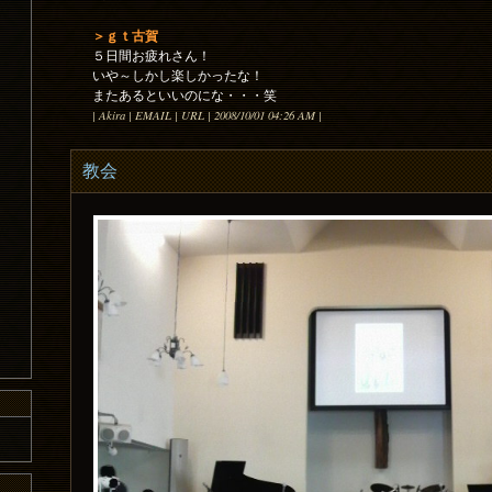
＞ｇｔ古賀
５日間お疲れさん！
いや～しかし楽しかったな！
またあるといいのにな・・・笑
| Akira | EMAIL | URL | 2008/10/01 04:26 AM |
教会