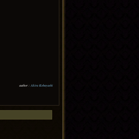
author :
Akira Kobayashi