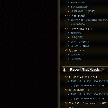
BennyShado(01/17)
Stevenbob(01/09)
名無しのリーク(09/15)
すうかげつ鰤
流行や人気モデルの最新情報など
れのブ(06/30)
ツアーが始まります
櫻(02/07)
まみ(10/26)
よっすぃ～(10/25)
よっすぃ～(10/20)
たしか・・・
Akira(10/17)
Ｄ(10/02)
おじさま→おじょうさま
[大阪 オールディーズ＆ディス
ンド]FAUN TIME BLOG(10/18)
久し振りのボート
[大阪 オールディーズ＆ディス
ンド]FAUN TIME BLOG(10/17)
第２７話 「 In Hawaii ～最終
～」