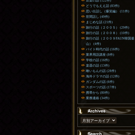
音楽の話 (122件)
どうでもええ話 (83件)
思い出話し（爆笑編） (11件)
世間話し (49件)
まじめな話 (21件)
旅行の話（２００５） (29件)
旅行の話（２００８） (10件)
旅行の話（２００９FAUN韓国釜
山） (4件)
バイト時代の話 (16件)
業界用語講座 (8件)
学校の話 (16件)
楽器の話 (13件)
喰いもんの話 (28件)
海外ドラマの話 (12件)
ガンダムの話 (6件)
スポーツの話 (17件)
携帯から (80件)
業務連絡 (34件)