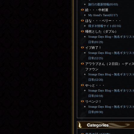
旅行の最新情報(05/03)
続・・・中村屋
My friend's Tarot(02/17)
ほな・・・ペリー・・・
得ダネ情報サイト(02/16)
唖然とした（ダブル）
Strange Days Blog～無名ギタリス
日常(01/29)
イブ終了！
Strange Days Blog～無名ギタリス
日常(12/25)
アワラブさん（２日目）～ディ
ファウン
Strange Days Blog～無名ギタリス
日常(12/20)
やっと・・・
Strange Days Blog～無名ギタリス
日常(10/18)
リベンジ！
Strange Days Blog～無名ギタリス
日常(09/30)