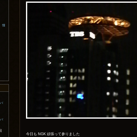
、憧
コバ
コバ
回
今日も NGK 頑張って参りました