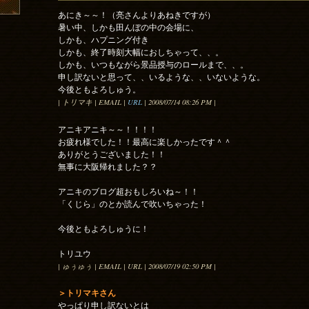
あにき～～！（亮さんよりあねきですが）
暑い中、しかも田んぼの中の会場に、
しかも、ハプニング付き
しかも、終了時刻大幅におしちゃって、、。
しかも、いつもながら景品授与のロールまで、、。
申し訳ないと思って、、いるような、、いないような。
今後ともよろしゅう。
| トリマキ | EMAIL |
URL
| 2008/07/14 08:26 PM |
アニキアニキ～～！！！！
お疲れ様でした！！最高に楽しかったです＾＾
ありがとうございました！！
無事に大阪帰れました？？
アニキのブログ超おもしろいね～！！
「くじら」のとか読んで吹いちゃった！
今後ともよろしゅうに！
トリユウ
| ゅぅゅぅ | EMAIL | URL | 2008/07/19 02:50 PM |
＞トリマキさん
やっぱり申し訳ないとは