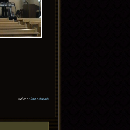
author :
Akira Kobayashi