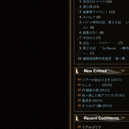
先日のスイーツ
(14)
居心地
(13)
超豪華ファウン！
(12)
スパム？
(9)
バイト時代の話 第１５話 （
ル）
(8)
観客の力！
(8)
今日から
(7)
ほな・・・ペリー・・・
(7)
第２６話 「 In Hawaii ～番
～」
(7)
服部緑地野外音楽堂 「春一番」
ツアーが始まります (10/17)
たしか・・・ (09/30)
PV撮影の巻 (09/22)
色々感じた南アフリカ (07/03)
腹具合 (06/25)
すうかげつ鰤 (06/25)
リアルゴリラ