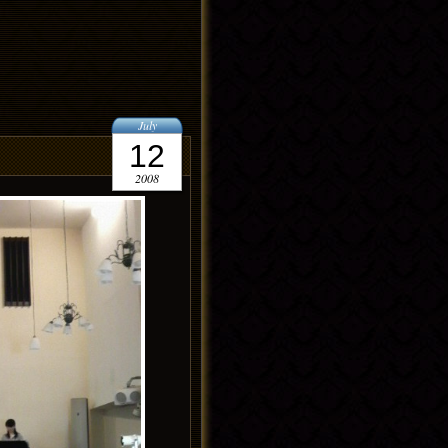
July
12
2008