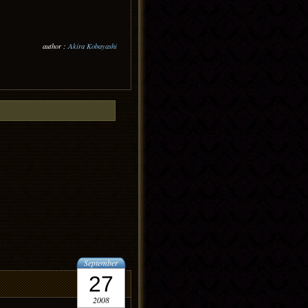
author :
Akira Kobayashi
September
27
2008