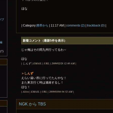
ほな
バブ
| Category:
携帯から
| 11:17 AM |
comments (2)
|
trackback (0)
|
新着コメント（最新5件を表示）
外編
じゃ俺はその間九州行ってるわ～
(7)
ほな
| しんず | EMAIL | URL | 2009/02/28 12:00 AM |
＞しんず
えらい遠い所に行ってたんやな！
また東京行く時は連絡するし！
ほな！
| Akira | EMAIL | URL | 2009/03/04 04:52 AM |
NGK から TBS