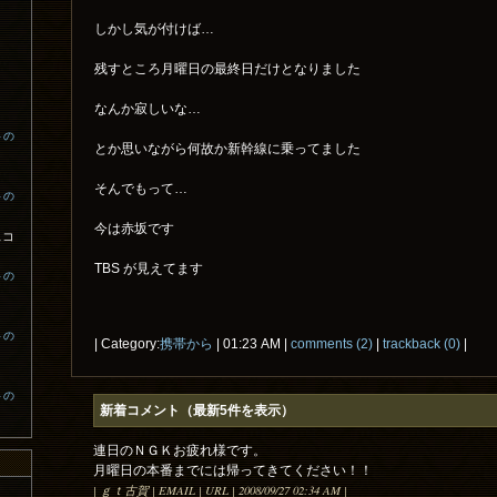
しかし気が付けば…
残すところ月曜日の最終日だけとなりました
なんか寂しいな…
トの
とか思いながら何故か新幹線に乗ってました
そんでもって…
トの
今は赤坂です
スコ
TBS が見えてます
トの
トの
| Category:
携帯から
| 01:23 AM |
comments (2)
|
trackback (0)
|
トの
新着コメント（最新5件を表示）
連日のＮＧＫお疲れ様です。
月曜日の本番までには帰ってきてください！！
| ｇｔ古賀 | EMAIL | URL | 2008/09/27 02:34 AM |