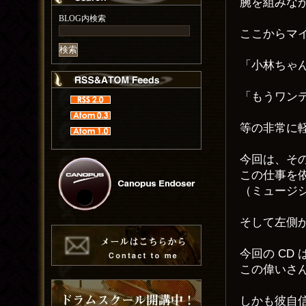
腕を組みな
BLOG内検索
ここからマ
「小林ちゃ
「もうワン
等の非常に
今回は、そ
この仕事を
（ミュージ
そして左側
今回の CD
この偉いさ
しかも彼自