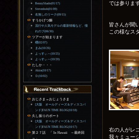
では参りま
BennyShado(01/17)
Stevenbob(01/09)
名無しのリーク(09/15)
すうかげつ鰤
皆さんが聞い
流行や人気モデルの最新情報など、憧
この様なス
れのブ(06/30)
ツアーが始まります
櫻(02/07)
まみ(10/26)
よっすぃ～(10/25)
よっすぃ～(10/20)
たしか・・・
Akira(10/17)
Ｄ(10/02)
おじさま→おじょうさま
[大阪 オールディーズ＆ディスコバ
ンド]FAUN TIME BLOG(10/18)
久し振りのボート
[大阪 オールディーズ＆ディスコバ
ンド]FAUN TIME BLOG(10/17)
右の人がレ
第２７話 「 In Hawaii ～最終回
我々ミュー
～」