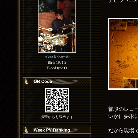
デビッド三
Akira Kobayashi
Birth 1971.2
Blood type O
普段のレコ
いかに要求
携帯からも読めます
だから現場