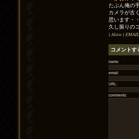
たぶん俺の
カメラが古
思います・
久し振りの
| Akira | EMAIL
コメントす
name:
email:
URL:
comments: