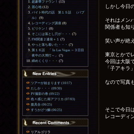
超豪華ファウン！
(13)
しかし今日
居心地
(12)
バイト時代の話 第１５話 （バブ
ル）
(9)
それはメン
レコーディング講座
(8)
関係者も知
ビリケン！
(8)
そこには落とし穴が・・・
(7)
FM関連２連発＋１
(7)
笑い声が絶
やっと落ち着いた・・・
(7)
第１６話 「 In Las Vegas ～３日目
東京とかで
夜中の大博打～」
(7)
今回は大阪
締めくくり・・・
(7)
「子アキラ
なので写真
ツアーが始まります (10/17)
たしか・・・ (09/30)
PV撮影の巻 (09/22)
色々感じた南アフリカ (07/03)
腹具合 (06/25)
そこで今日
すうかげつ鰤 (06/25)
レコーディ
リアルゴリラ