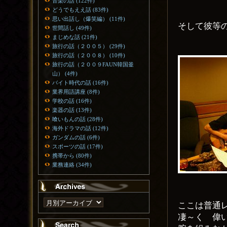
音楽の話 (122件)
どうでもええ話 (83件)
思い出話し（爆笑編） (11件)
そして彼等
世間話し (49件)
まじめな話 (21件)
旅行の話（２００５） (29件)
旅行の話（２００８） (10件)
旅行の話（２００９FAUN韓国釜
山） (4件)
バイト時代の話 (16件)
業界用語講座 (8件)
学校の話 (16件)
楽器の話 (13件)
喰いもんの話 (28件)
海外ドラマの話 (12件)
ガンダムの話 (6件)
スポーツの話 (17件)
携帯から (80件)
業務連絡 (34件)
ここは普通
凄～く 偉