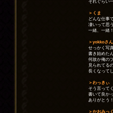
それぐらい
＞くま
どんな仕事
凄いって思
一緒、一緒
＞yokkoさん
せっかく写
書き始めた
何故か俺の
見られてる
長くなって
＞わっきぃ
そう言って
書いて良か
ありがとう
＞かおみっ