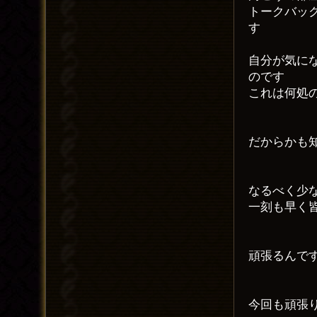
トークバッ
す
自分が気に
のです
これは何処
だからかも
なるべく少な
一刻も早く
頑張るんで
今回も頑張