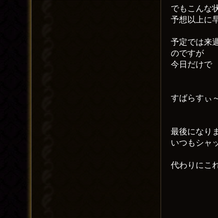
でもこんな
予想以上に
予定では来
のですが
今日だけで
すばらすぃ
最後になり
いつもシャ
代わりにこ