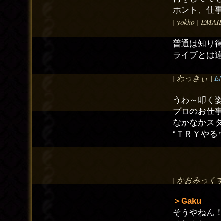
ホント、仕
| yokko | EMAI
普通は知り
ライブとは
| わっきぃ |
E
うわ～叩く
プロのお仕
なかなかス
“ＴＲＹやる
| かおみっくす | E
＞Gaku
そうやねん