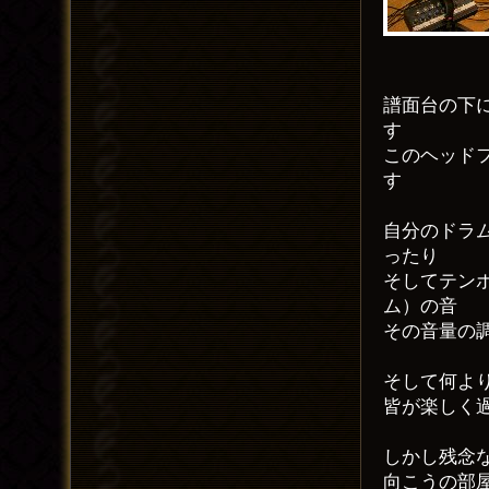
譜面台の下
す
このヘッド
す
自分のドラ
ったり
そしてテン
ム）の音
その音量の
そして何よ
皆が楽しく
しかし残念
向こうの部