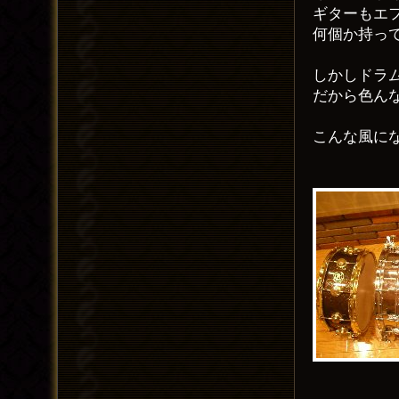
ギターもエ
何個か持っ
しかしドラ
だから色ん
こんな風に