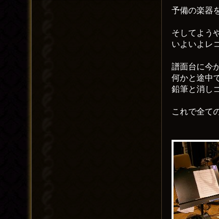
予備の楽器
そしてよう
いよいよレ
譜面台に今
何かと途中
鉛筆と消し
これで全て