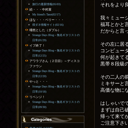
それをより
旅行の最新情報(05/03)
続・・・中村屋
My friend's Tarot(02/17)
我々ミュー
ほな・・・ペリー・・・
福耳とかと
得ダネ情報サイト(02/16)
だからと言
唖然とした（ダブル）
Strange Days Blog～無名ギタリストの
日常(01/29)
その左に居
イブ終了！
コンピュー
Strange Days Blog～無名ギタリストの
日常(12/25)
何が起きて
アワラブさん（２日目）～ディスコ
黒帯８段級
ファウン
Strange Days Blog～無名ギタリストの
その二人の
日常(12/20)
やっと・・・
ミキサーと
Strange Days Blog～無名ギタリストの
高価な物に
日常(10/18)
リベンジ！
Strange Days Blog～無名ギタリストの
はしゃいで
日常(09/30)
まずは自己
帰って来て
ご注意下さ