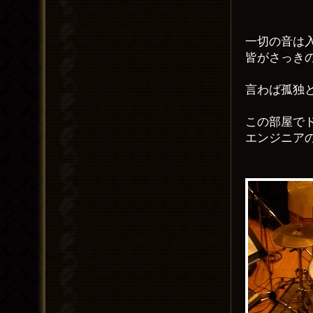
一切の音は
皆がさっき
言わば孤独
この部屋で
エンジニア