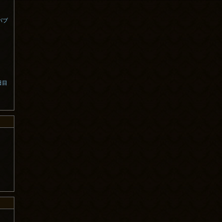
バブ
３日目