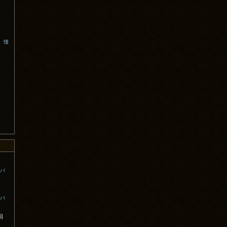
、憧
コバ
コバ
回