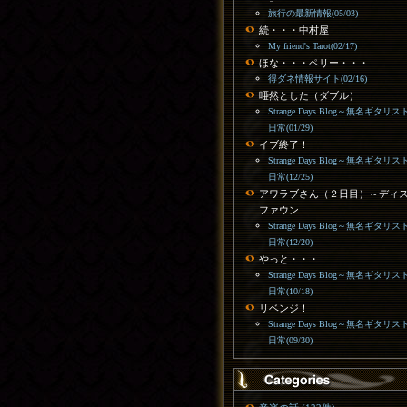
旅行の最新情報(05/03)
続・・・中村屋
My friend's Tarot(02/17)
ほな・・・ペリー・・・
得ダネ情報サイト(02/16)
唖然とした（ダブル）
Strange Days Blog～無名ギタリス
日常(01/29)
イブ終了！
Strange Days Blog～無名ギタリス
日常(12/25)
アワラブさん（２日目）～ディ
ファウン
Strange Days Blog～無名ギタリス
日常(12/20)
やっと・・・
Strange Days Blog～無名ギタリス
日常(10/18)
リベンジ！
Strange Days Blog～無名ギタリス
日常(09/30)