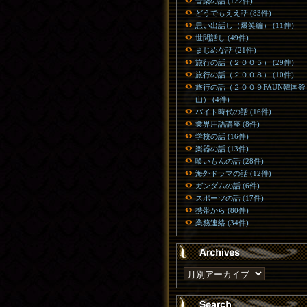
音楽の話 (122件)
どうでもええ話 (83件)
思い出話し（爆笑編） (11件)
世間話し (49件)
まじめな話 (21件)
旅行の話（２００５） (29件)
旅行の話（２００８） (10件)
旅行の話（２００９FAUN韓国釜
山） (4件)
バイト時代の話 (16件)
業界用語講座 (8件)
学校の話 (16件)
楽器の話 (13件)
喰いもんの話 (28件)
海外ドラマの話 (12件)
ガンダムの話 (6件)
スポーツの話 (17件)
携帯から (80件)
業務連絡 (34件)