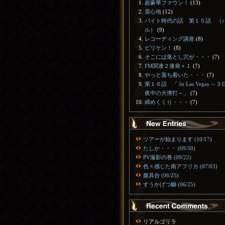
超豪華ファウン！
(13)
居心地
(12)
バイト時代の話 第１５話 （
ル）
(9)
レコーディング講座
(8)
ビリケン！
(8)
そこには落とし穴が・・・
(7)
FM関連２連発＋１
(7)
やっと落ち着いた・・・
(7)
第１６話 「 In Las Vegas ～
夜中の大博打～」
(7)
締めくくり・・・
(7)
ツアーが始まります (10/17)
たしか・・・ (09/30)
PV撮影の巻 (09/22)
色々感じた南アフリカ (07/03)
腹具合 (06/25)
すうかげつ鰤 (06/25)
リアルゴリラ