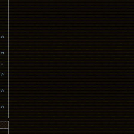
トの
トの
スコ
トの
トの
トの