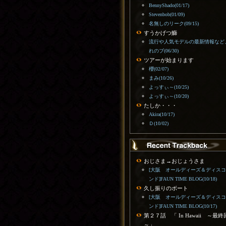
BennyShado(01/17)
Stevenbob(01/09)
名無しのリーク(09/15)
すうかげつ鰤
流行や人気モデルの最新情報など
れのブ(06/30)
ツアーが始まります
櫻(02/07)
まみ(10/26)
よっすぃ～(10/25)
よっすぃ～(10/20)
たしか・・・
Akira(10/17)
Ｄ(10/02)
おじさま→おじょうさま
[大阪 オールディーズ＆ディス
ンド]FAUN TIME BLOG(10/18)
久し振りのボート
[大阪 オールディーズ＆ディス
ンド]FAUN TIME BLOG(10/17)
第２７話 「 In Hawaii ～最終
～」