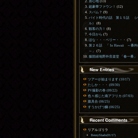
居心地
(13)
超豪華ファウン！
(12)
スパム？
(9)
バイト時代の話 第１５話 （
ル）
(8)
観客の力！
(8)
今日から
(7)
ほな・・・ペリー・・・
(7)
第２６話 「 In Hawaii ～番
～」
(7)
服部緑地野外音楽堂 「春一番」
ツアーが始まります (10/17)
たしか・・・ (09/30)
PV撮影の巻 (09/22)
色々感じた南アフリカ (07/03)
腹具合 (06/25)
すうかげつ鰤 (06/25)
リアルゴリラ
BennyShado(01/17)