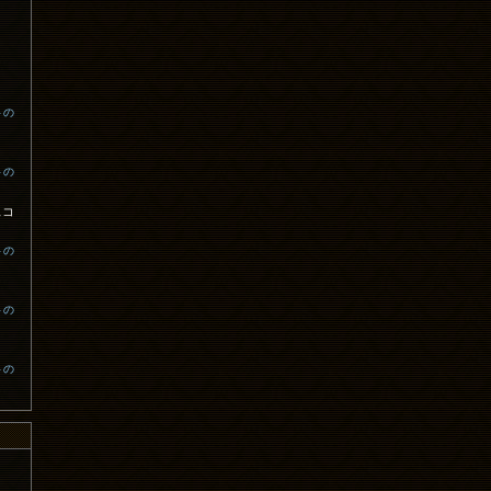
トの
トの
スコ
トの
トの
トの