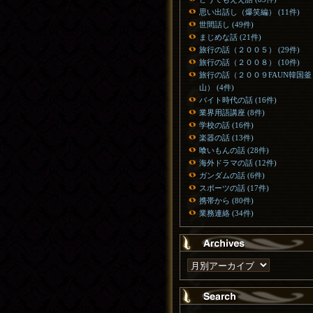
思い出話し（爆笑編） (11件)
世間話し (49件)
まじめな話 (21件)
旅行の話（２００５） (29件)
旅行の話（２００８） (10件)
旅行の話（２００９FAUN韓国釜
山） (4件)
バイト時代の話 (16件)
業界用語講座 (8件)
学校の話 (16件)
楽器の話 (13件)
喰いもんの話 (28件)
海外ドラマの話 (12件)
ガンダムの話 (6件)
スポーツの話 (17件)
携帯から (80件)
業務連絡 (34件)