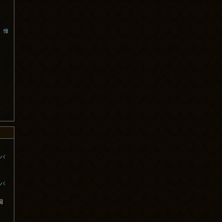
、憧
コバ
コバ
回