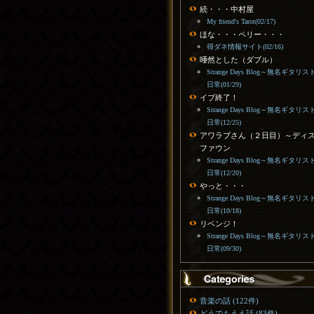
続・・・中村屋
My friend's Tarot(02/17)
ほな・・・ペリー・・・
得ダネ情報サイト(02/16)
唖然とした（ダブル）
Strange Days Blog～無名ギタリス
日常(01/29)
イブ終了！
Strange Days Blog～無名ギタリス
日常(12/25)
アワラブさん（２日目）～ディ
ファウン
Strange Days Blog～無名ギタリス
日常(12/20)
やっと・・・
Strange Days Blog～無名ギタリス
日常(10/18)
リベンジ！
Strange Days Blog～無名ギタリス
日常(09/30)
音楽の話 (122件)
どうでもええ話 (83件)