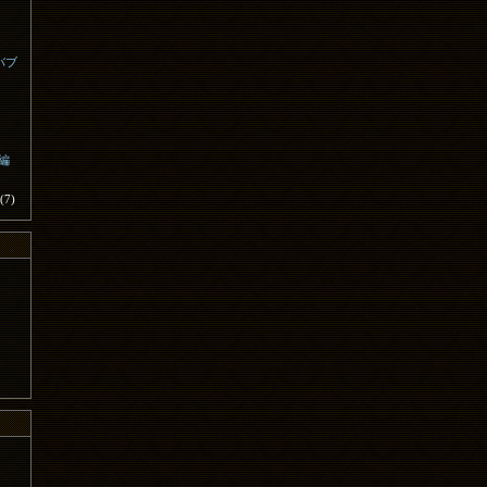
バブ
外編
(7)