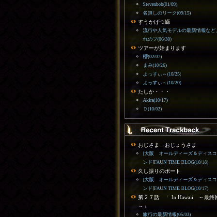
Stevenbob(01/09)
名無しのリーク(09/15)
すうかげつ鰤
流行や人気モデルの最新情報など
れのブ(06/30)
ツアーが始まります
櫻(02/07)
まみ(10/26)
よっすぃ～(10/25)
よっすぃ～(10/20)
たしか・・・
Akira(10/17)
Ｄ(10/02)
おじさま→おじょうさま
[大阪 オールディーズ＆ディス
ンド]FAUN TIME BLOG(10/18)
久し振りのボート
[大阪 オールディーズ＆ディス
ンド]FAUN TIME BLOG(10/17)
第２７話 「 In Hawaii ～最終
～」
旅行の最新情報(05/03)