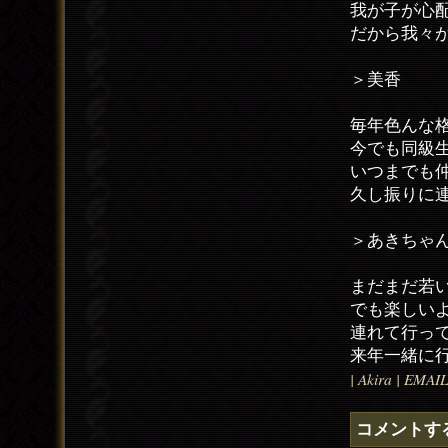
我が子が心
だから我々
＞美香
毎年色んな
今でも同級
いつまでも
久し振りに
＞あきちゃ
まだまだ若
でも楽しい
連れて行っ
来年一緒に
| Akira | EMAI
コメントす