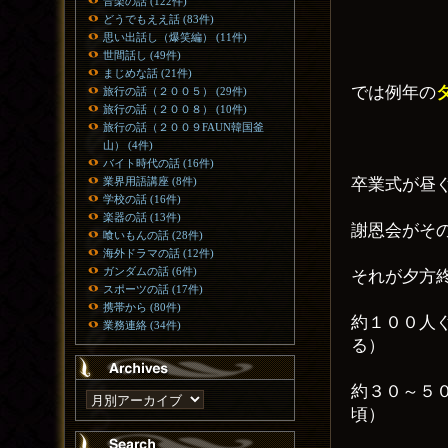
音楽の話 (122件)
どうでもええ話 (83件)
思い出話し（爆笑編） (11件)
世間話し (49件)
まじめな話 (21件)
では例年の
旅行の話（２００５） (29件)
旅行の話（２００８） (10件)
旅行の話（２００９FAUN韓国釜
山） (4件)
バイト時代の話 (16件)
卒業式が昼
業界用語講座 (8件)
学校の話 (16件)
楽器の話 (13件)
謝恩会がそ
喰いもんの話 (28件)
海外ドラマの話 (12件)
ガンダムの話 (6件)
それが夕方
スポーツの話 (17件)
携帯から (80件)
約１００人
業務連絡 (34件)
る）
約３０～５
頃）