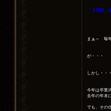
「３万円」
まぁ～ 毎
が・・・
しかし・・
今年は卒業
去年の年末
でも、その