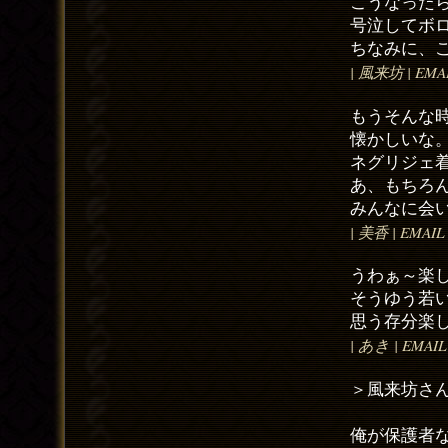
こうなった
号泣してボ
ちなみに、
| 風来坊 | EMAIL
もうそんな
懐かしいな
ネグリジェ
あ、もちろ
みんなに会
| 美香 | EMAIL 
うわぁ～楽
そうゆう若
思う存分楽
| あき | EMAIL 
＞風来坊さ
俺が保護者