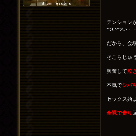
テンション
ついつい・
だから、会
そこらじゅ
興奮して
泣
本気で
シバ
セックス始
全裸で走り