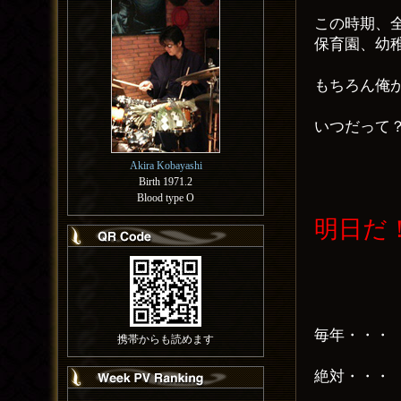
この時期、
保育園、幼
もちろん俺
いつだって
Akira Kobayashi
Birth 1971.2
Blood type O
明日だ
毎年・・・
携帯からも読めます
絶対・・・