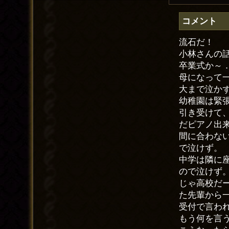
コメント
流石だ！
小林さんの
卒業式か～
母になって
大まで泣か
幼稚園は緊
引き受けて
だピアノ出
間に合わな
で泣けず。
中学は隣に
ので泣けず
じゃ高校だ
た先輩から
受付で言わ
もう何を言