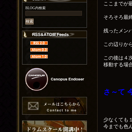
ここまでが
BLOG内検索
そろそろ最
残ったメン
この辺りか
この後は４
移動する場
さ～て 
少なくても
今までも色