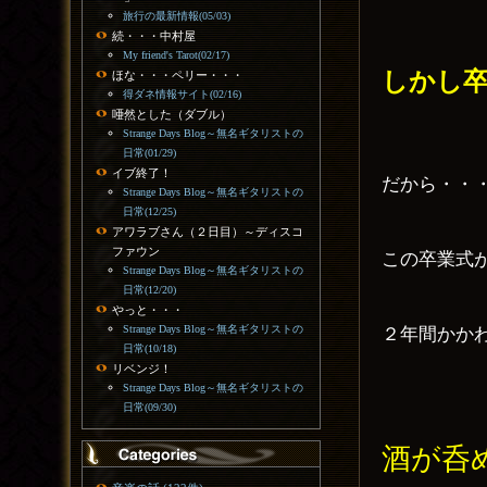
旅行の最新情報(05/03)
続・・・中村屋
My friend's Tarot(02/17)
しかし
ほな・・・ペリー・・・
得ダネ情報サイト(02/16)
唖然とした（ダブル）
Strange Days Blog～無名ギタリストの
日常(01/29)
イブ終了！
だから・・
Strange Days Blog～無名ギタリストの
日常(12/25)
アワラブさん（２日目）～ディスコ
ファウン
この卒業式
Strange Days Blog～無名ギタリストの
日常(12/20)
やっと・・・
Strange Days Blog～無名ギタリストの
２年間かか
日常(10/18)
リベンジ！
Strange Days Blog～無名ギタリストの
日常(09/30)
酒が呑