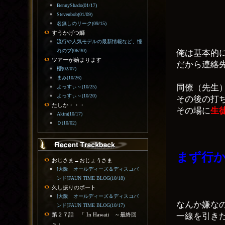
BennyShado(01/17)
Stevenbob(01/09)
名無しのリーク(09/15)
すうかげつ鰤
流行や人気モデルの最新情報など、憧
れのブ(06/30)
俺は基本的
ツアーが始まります
だから連絡
櫻(02/07)
まみ(10/26)
同僚（先生
よっすぃ～(10/25)
よっすぃ～(10/20)
その後の打
たしか・・・
その場に
生
Akira(10/17)
Ｄ(10/02)
まず行
おじさま→おじょうさま
[大阪 オールディーズ＆ディスコバ
ンド]FAUN TIME BLOG(10/18)
久し振りのボート
[大阪 オールディーズ＆ディスコバ
なんか嫌な
ンド]FAUN TIME BLOG(10/17)
一線を引き
第２７話 「 In Hawaii ～最終回
～」