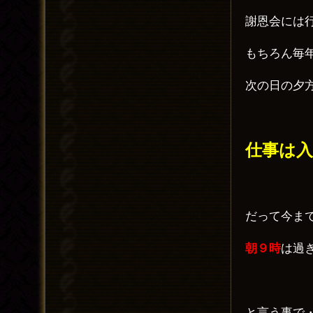
謝恩会には
もちろん毎
次の日の夕
仕事は
だって今ま
朝９時
は過
と言う事で