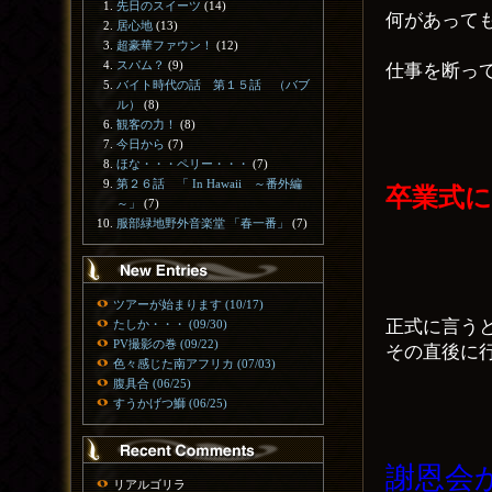
先日のスイーツ
(14)
何があって
居心地
(13)
超豪華ファウン！
(12)
スパム？
(9)
仕事を断っ
バイト時代の話 第１５話 （バブ
ル）
(8)
観客の力！
(8)
今日から
(7)
ほな・・・ペリー・・・
(7)
第２６話 「 In Hawaii ～番外編
卒業式
～」
(7)
服部緑地野外音楽堂 「春一番」
(7)
ツアーが始まります (10/17)
正式に言う
たしか・・・ (09/30)
PV撮影の巻 (09/22)
その直後に
色々感じた南アフリカ (07/03)
腹具合 (06/25)
すうかげつ鰤 (06/25)
謝恩会
リアルゴリラ