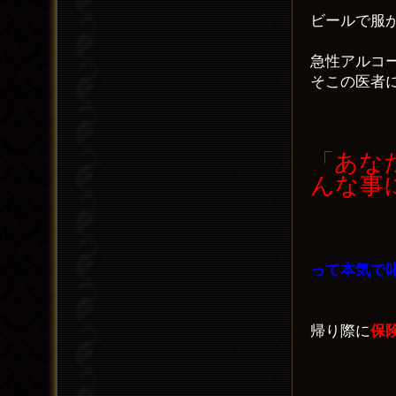
ビールで服
急性アルコ
そこの医者
「あな
んな事
って本気で
帰り際に
保