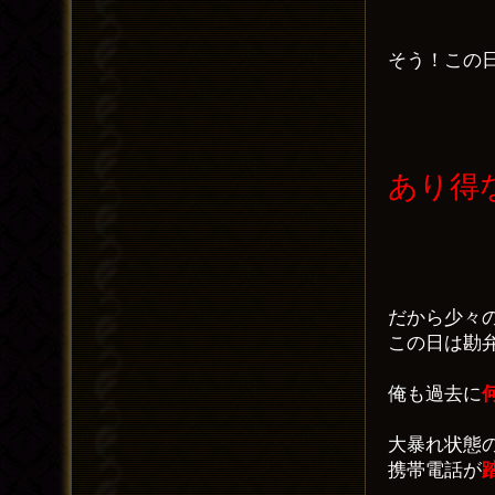
そう！この
あり得
だから少々
この日は勘
俺も過去に
大暴れ状態
携帯電話が